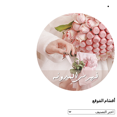
أقسَام المَوقع
أقسَام
المَوقع