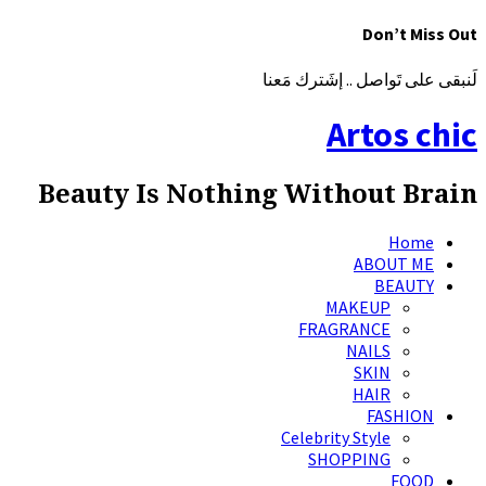
Don’t Miss Out
لَنبقى على تَواصل .. إشَترك مَعنا
Artos chic
Beauty Is Nothing Without Brain
Home
ABOUT ME
BEAUTY
MAKEUP
FRAGRANCE
NAILS
SKIN
HAIR
FASHION
Celebrity Style
SHOPPING
FOOD