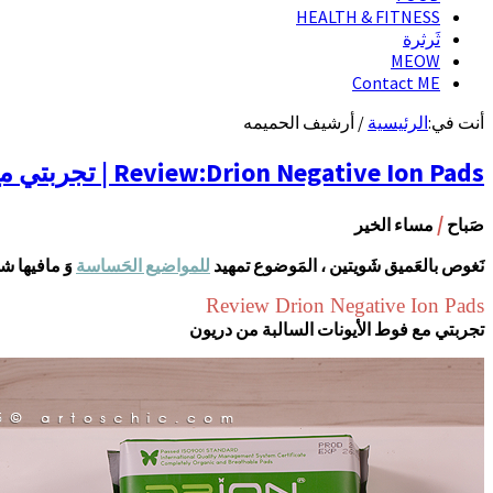
HEALTH & FITNESS
ثَرثرة
MEOW
Contact ME
أنت في:
الرئيسية
/
أرشيف الحميمه
Review:Drion Negative Ion Pads | تجربتي مع فوط الأيونات السالبة النسائية ، حقيقة أم كذبة ؟
/
صَباح
مساء الخير
نَغوص بالعَميق شَويتين ، المَوضوع تمهيد
للمواضيع الحَساسة
وَ مافيها ش
Review Drion Negative Ion Pads
تجربتي مع فوط الأيونات السالبة من دريون