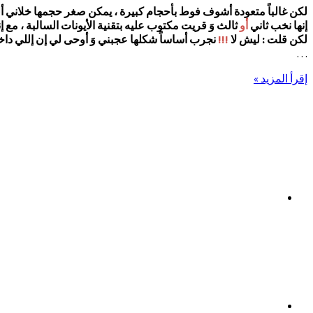
لكن غالباً متعودة أشوف فوط بأحجام كبيرة ، يمكن صغر حجمها خلاني ألتف
إنها نخب ثاني
أو
ثالث وَ قريت مكتوب عليه بتقنية الأيونات السالبة ، مع
لكن قلت : ليش لا
!!!
نجرب أساساً شكلها عجبني وَ أوحى لي إن إللي دا
…
إقرأ المزيد »