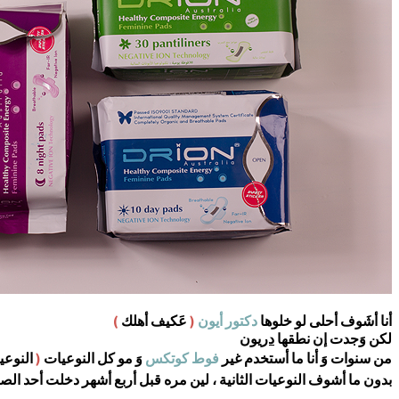
أنا أشَوف أحلى لو خلوها
دكتور أيون
(
عَكيف أهلك
)
لكن وَجدت إن نطقها
دريون
من سنوات وَ أنا ما أستخدم غير
فوط كوتكس
وَ مو كل النوعيات
(
النوعي
بدون ما أشوف النوعيات الثانية ، لين مره قبل أربع أشهر دخلت أحد ا