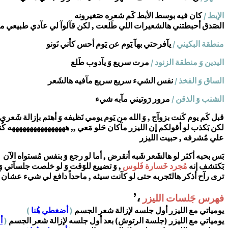
الإبط /
كان فيه بوسط الأبط كَم شعره صَغيرونه
الصَدق أحبطتني هالشعيرات اللي طَلعت , لكن قآلوآ لي عآدي طبيعي ما
منطقة البكيني /
يآفرحتي بهآ يَوم عن يَوم أحس كأني نَونو
اليدين وَ منطقة الزنود /
مرت سريع وَ يآدوب طَلع
الساق وَ الفخذ /
نفس الشيء سريع سريع مآفيه هالشَعر
الشنب وَ الذقن /
مرور رَوتيني مآبه شيء
قبل كَم يوم كَنت بزوآج , وَ الله من يَوم يومي نَظيفه وَ أهتم بإزالة شَعري
لكن بَكذب لو أقولكم إن الليزر مآكان حَلو مَعي ,, ههههههههههههههههه كُنت أ
علي مُشرفه , حبيت الليزر
بَس بحبه أكثر لو هالشَعر شَبه أنقرض , أما لو رجع وَ بنفس مُستواه الآن
بَكتشف إنه
مُجرد خَسارة فَلوس
, وَ تضييع للوَقت وَ لو خلصت جلسآتي وَ
ترى رآح أذكر هالتَجربه حتى لو كآنت سيئه , ماحداً دافع لي شيء عشان 
،’
فهرس جَلسات الليزر
يومياتي مع الليزر أول جلسه لإزالة شعر الجسم
(
أضغطي هُنا
)
يومياتي مع الليزر (جلسة الرتوش) بعد أول جلسه لإزالة شعر الجسم
(
أ