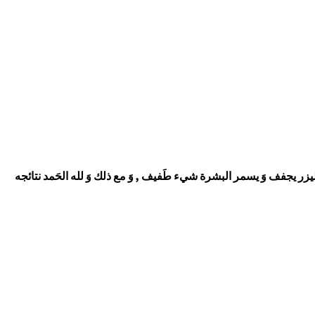
 الليزر يجفف وَ يسمر البشرة شيء طَفيف , وَ مع ذلك وَ لله الحَمد نتائجه