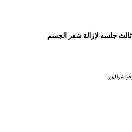
وآ سَوا ليزر