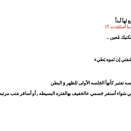
هآ أبداً
ما أستَفدت ؟!
كنيك مُعين ..
ه تعتبر كأنهآ الجَلسه الأولى للظهر وَ البطن
رآحتي سَواء أسنفر جَسمي عالخفيف بهالفتره البسيطه , أو أسافر مَنب مرتب