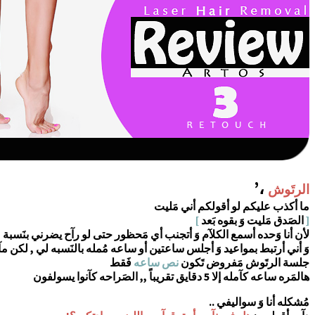
،’
الرتَوش
ما أكذب عليكم لو أقولكم أني مَليت
[
الصَدق مَليت وَ بقوه بَعد
]
لأن أنا وَحده أسمع الكلآم وَ أتجنب أي مَحظور حتى لو رآح يضرني بنَسبة
%
وَ أني أرتبط بمواعيد وَ أجلس ساعتين أو ساعه مُمله بالنَسبه لي , لكن مآ 
جلسة الرتَوش مَفروض تَكون
نص ساعه
فَقط
هالمَره ساعه كآمله إلا 5 دقايق تقريباً ,, الصَراحه كآنوا يسولفون
مُشكله أنا وَ سواليفي ..