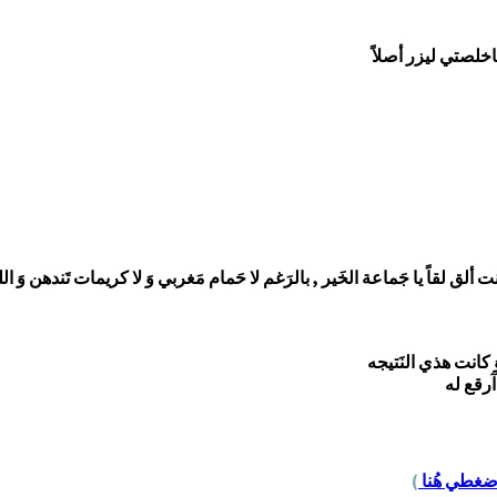
خلصتي ليزر أصلاً
لق لقاً يا جَماعة الخَير , بالرَغم لا حَمام مَغربي وَ لا كريمات تَندهن وَ
 كانت هذي النَتيجه
آرقع له
ضغطي هُنا
)