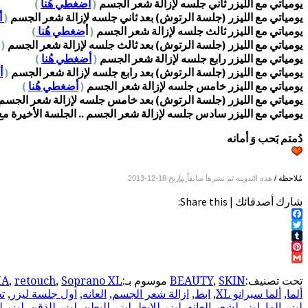
يومياتي مع الليزر ثاني جلسه لإزالة شعر الجسم
(
أضغطي هُنا
)
يومياتي مع الليزر (جلسة الرتوش) بعد ثاني جلسه لإزالة شعر الجسم
(
أ
يومياتي مع الليزر ثالث جلسه لإزالة شعر الجسم
(
أ
ضغطي هُنا
)
يومياتي مع الليزر (جلسة الرتوش) بعد ثالث جلسه لإزالة شعر الجسم
(
يومياتي مع الليزر رابع جلسه لإزالة شعر الجسم
(
أضغطي هُنا
)
يومياتي مع الليزر (جلسة الرتوش) بعد رابع جلسه لإزالة شعر الجسم
(
أ
يومياتي مع الليزر خامس جلسه لإزالة شعر الجسم
(
أضغطي هُنا
)
يومياتي مع الليزر (جلسة الرتوش) بعد خامس جلسه لإزالة شعر الجسم
يومياتي مع الليزر سادس جلسه لإزالة شعر الجسم .. الجلسة الأخيرة م
دُمتم بَحب وَ أمانه
مُلاحظة /
هذه التَدوينه تَم نشرهآ سابقاً
بتاريخ
18-12-2013
شارك أصدقائك | Share this:
Facebook
Twitter
Tumblr
Pinterest
Gmail
تحت تصنيف:
SKIN
,
BEAUTY
موسوم بـ:
Soprano XL
,
retouch
,
MA
ألما
,
ألما سبرانو XL
,
ابط
,
ازالة شعر الجسم
,
العانه
,
اول جلسة ليزر
,
تج
ليزر الما
,
ليزر لشعر العانه
,
ليزر للابط
,
ليزر للبطن
,
ليزر للذقن
,
ليزر 