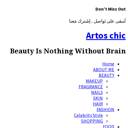
Don’t Miss Out
لَنبقى على تَواصل .. إشَترك مَعنا
Artos chic
Beauty Is Nothing Without Brain
Home
ABOUT ME
BEAUTY
MAKEUP
FRAGRANCE
NAILS
SKIN
HAIR
FASHION
Celebrity Style
SHOPPING
FOOD