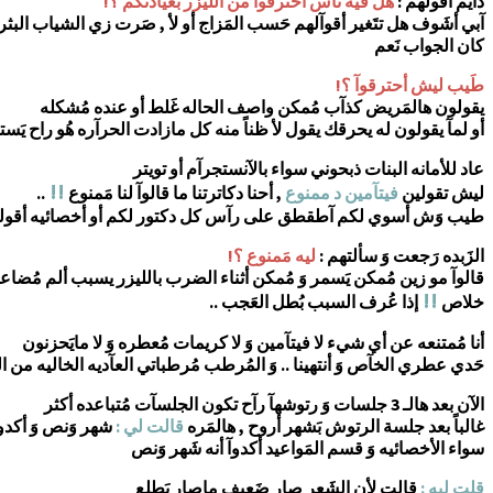
دآيم أقولهم :
هل فيه نآس أحترقوآ من الليزر بعيادتكم ؟!
آبي أشَوف هل تتَغير أقوآلهم حَسب المَزاج أو لأ , صَرت زي الشياب البثر
كان الجواب نَعم
طَيب ليش أحترقوآ ؟!
يقولون هالمَريض كذآب مُمكن واصف الحاله غَلط أو عنده مُشكله
أو لمآ يقولون له يحرقك يقول لأ ظناً منه كل مازادت الحرآره هُو راح يَستفي
عاد للأمانه البنات ذبحوني سواء بالآنستجرآم أو تويتر
!!
ليش تقولين
فيتآمين د ممنوع
, أحنا دكاترتنا ما قالوآ لنا مَمنوع
..
طيب وَش أسوي لكم آطقطق على رآس كل دكتور لكم أو أخصائيه أقولهآ ق
الزَبده رَجعت وَ سألتهم :
ليه مَمنوع ؟!
قالوآ مو زين مُمكن يَسمر وَ مُمكن أثناء الضرب بالليزر يسبب ألم مُضا
!!
خلاص
إذا عُرف السبب بُطل العَجب ..
أنا مُمتنعه عن أي شيء لا فيتآمين وَ لا كريمات مُعطره وَ لا مايَحزنون
حَدي عطري الخآص وَ أنتهينا .. وَ المُرطب مُرطباتي العآديه الخاليه من ال
الآن بعد هالـ 3 جلسات وَ رتوشهآ رآح تكون الجلسآت مُتباعده أكثر
غالباً بعد جلسة الرتوش بَشهر أروح , هالمَره
قالت لي :
شهر وَنص وَ أكدو
سواء الأخصائيه وَ قسم المَواعيد أكدوآ أنه شَهر وَنص
قلت ليه :
قالت لأن الشَعر صار ضَعيف ماصار يَطلع