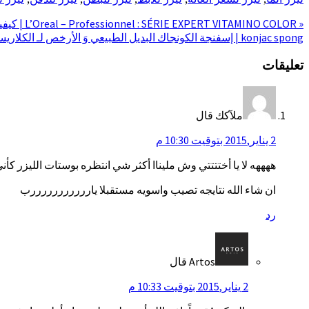
« L’Oreal – Professionnel : SÉRIE EXPERT VITAMINO COLOR | كيفية العناية بالشعر المصبوغ
konjac spong | إسفنجة الكونجاك البديل الطبيعي وَ الأرخص لـ الكلاريسونيك »
تعليقات
ملآكك
قال
2 يناير,2015 بتوقيت 10:30 م
ههههه لا يا أختتتتي وش مليناا أكثر شي انتظره بوستات الليزر كأني
ان شاء الله نتايجه تصيب واسويه مستقبلا يارررررررررررب
رد
Artos
قال
2 يناير,2015 بتوقيت 10:33 م