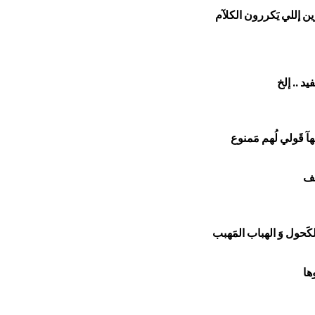
ين إللي يَكررون الكلآم
د .. إلخ
َولي لُهم مَمنوع
عف
كَحول وَ الهباب المَهبب
ها