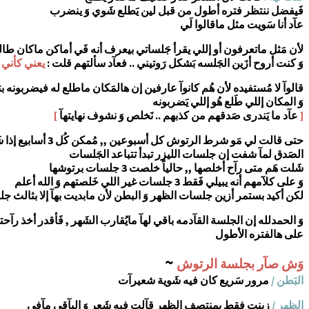
فَيفضل ننتظر فتره أطول من قبل لين يَطلع شَوي وَ ينضرب
عآد أنا سَويت مثل ماقالوا لَي
لأن مَثل ماتعرفون أو إللي يقرأ جَلساتي بيعرف أنه فَي أماكن ماكان طالع ل
وَ كنت أروح أزَين الجَلسه بَشكل رَوتيني .. فعآد سألتهم قلت :
يعني كأني 
قالوآ لا مُستفيده لأن هُم كانوآ عارفين إن هالمَكان ماطلع له فيضربونه بت
وَ المكان إللي طَلع هُو إللي يَضربونه
[
عآد ما يَندرى صَدقهم من كذبهم .. نَخلص وَ نشوف نهايتهآ
]
حتى قالت لي مَو شرط الرتوش كل أسبوعين ,, مُمكن كُل 3 أسابيع إذا شَفتي إن نَموه بَطيء
الصَدق لمآ شفت إن جلسات الليزر تبدأ تتباعد الجَلسات
شَلت هَم متى رآح أخلصها ,, حالياً خلصت 3 جلسات برتوشها
وَ على كلآمهم أنه يبيلي فَقط 3 جلسات غير اللي خَلصتهم وَ الله أعلم
لكن أكيد بستمر أزين جلسات الظهر وَ البطن لأن مابديت بهآ إلا بثالث جلس
وَ الحمدلله إن الجلسة القآدمه باقي لهآ مايُقارب الشَهر , فَأقدر أخذ 
على هالفتره الأطول
~
وَش صآر بجلسة الرتوش
البَطن /
مرور سَريع كان فيه شَوية شعيرآت
الظهر /
زينت فقط بمنتصف الظهر قآلت فيه شَعر وَ البآقي مآفي