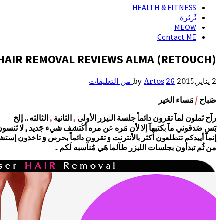
HEALTH & FITNESS
ثَرثرة
MEOW
Contact ME
(LASER HAIR REMOVAL REVIEWS ALMA (RETOUCH|يومياتي مع الليزر (جلسة الرتوش) بعد ثالث جلسه لإزالة شعر الجسم
2 يناير,2015
by
26 من التعليقات
Artos
/
صَباح
مَساء الخير
رآح تَملون لمآ تقرون دائماً جلسة الليزر الأولى
,
الثانية
,
الثالثه .. إلخ
بَس صَدقوني مآ بكتبهآ إلا لأن مَره عن مره أكَتشف شيء جَديد , لا تَنسون 
إنمآ أييدكم تتطلعون أكثر بالأنترنت وَ تقرون دائماً بحرص وَ تاخذون إست
من ثُم تبدأون بجلسات الليزر طآلما هَي مُنآسبه لَكم ..