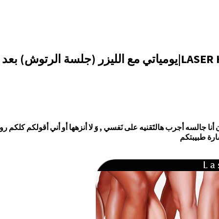
أنا جالسه أجرب هالتَقنيه على نَفسي , وَ لا أنزهها أو أني أقولكم كلكم روح
شارة طبيبتكم