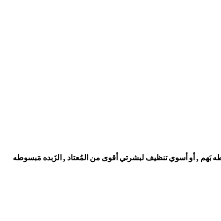
طه بَهم , أو أسوي تنظيف لبشرتي أقوى من المُعتاد , الزَبده مَبسوطه