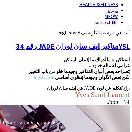
HEALTH & FITNESS
ثَرثرة
MEOW
Contact ME
أنت في:
الرئيسية
/
أرشيف high brand
YSLمناكير إيف سان لوران JADE رقم 34
المَناكير
وَ
ما أدراك ما إدَمان المناكير
غرامي له ماله حَدود ..
بَصراحه بعض ألوان المَناكير وَجودها حَلو من باب التَغيير
لكن بَعض الألوان وَجودها بَنظري أساسي
Must Have
رآح نَتكلم عن لَون
مَن إيف سان لَوران
JADE
Yves Saint Laurent
Jade – 34