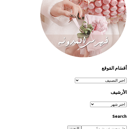
أقسَام المَوقع
أقسَام
المَوقع
الأرشيف
الأرشيف
Search