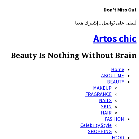
Don’t Miss Out
لَنبقى على تَواصل .. إشَترك مَعنا
Artos chic
Beauty Is Nothing Without Brain
Home
ABOUT ME
BEAUTY
MAKEUP
FRAGRANCE
NAILS
SKIN
HAIR
FASHION
Celebrity Style
SHOPPING
FOOD