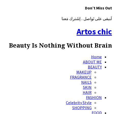
Don’t Miss Out
لَنبقى على تَواصل .. إشَترك مَعنا
Artos chic
Beauty Is Nothing Without Brain
Home
ABOUT ME
BEAUTY
MAKEUP
FRAGRANCE
NAILS
SKIN
HAIR
FASHION
Celebrity Style
SHOPPING
FOOD