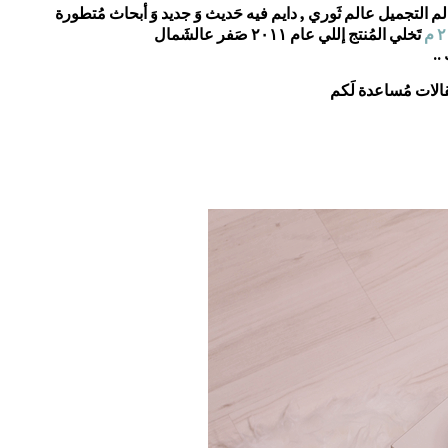
الم التجميل عالم ثَوري , دايم فيه حَديث وَ جديد وَ أبحاث مُتطورة
م
تَخلي المُنتج إللي عام ٢٠١١ صَفر عالشَمال
..
قالات مُساعدة لَكم