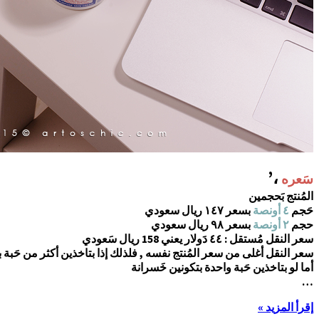
،’
سَعره
المُنتج بَحجمين
حَجم
٤ أونصة
بسعر ١٤٧ ريال سعودي
حجم
٢ أونصة
بسعر ٩٨ ريال سعودي
سعر النقل مُستقل : ٤٤ دَولار يعني 158 ريال سَعودي
سعر النقل أغلى من سعر المُنتج نفسه , فلذلك إذا بتاخذين أكثر من حَبة 
أما لو بتاخذين حَبة واحدة بتكونين خَسرانة
…
إقرأ المزيد »