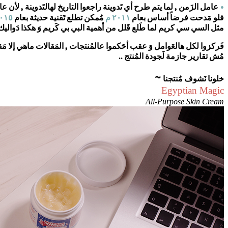
•
عامل الزَمن , لما يتم طرح أي تَدوينة راجعوا التاريخ لهالتَدوينة , لأن ع
فلو مَدحت فرضاً أساس بعام
٢٠١١ م
مُمكن تطلع تَقنية حديثة بعام
٢٠١٥ 
مثل السي سي كريم لما طَلع قَلل من أهمية البي بي كَريم وَ هكذا دَواليك 
فَركزوا لكل هالعَوامل وَ عقب أحَكموا عالمُنتجات , المَقالات ماهي إلا مَ
مُش تقارير جازمة لَجودة المُنتج ..
~
خلونا نَشوف مُنتجنا
Egyptian Magic
All-Purpose Skin Cream