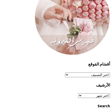
أقسَام المَوقع
أقسَام
المَوقع
الأرشيف
الأرشيف
Search