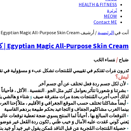
HEALTH & FITNESS
ثَرثرة
MEOW
Contact ME
أنت في:
الرئيسية
/
أرشيف Egyptian Magic All-Purpose Skin Cream
Egyptian Magic All-Purpose Skin Cream | كريم السحر الفرعوني متعدد الإستخدام
/
صَباح
مَساء الحُب
تَدرون مَرات ثقتكم في تقييمي للمُنتجات تشكل عبء وَ مسؤولية في تق
ليش؟
•
لأن لكل جسم ردة فعل تختلف عن أي جسم آخر
•
بشرتنا وَ شعورنا تتأثر بعوامل كثير مثل الجو
،
النفسية
،
الأكل ، فأحيان
لذلك أحب أجرب المُنتجات بعدة مرات متفرقة صيف
وَ
شتاء وَ هالشي ياخذ عالأقل 4 أشهر
•
أيضاً مشاكلنا تختلف حسب الموقع الجغرافي وَ الأقليم ، مثلاً إحنا العر
بينما الغرب مشاكلهم الجفاف وَ التجاعيد بحكم طبيعة بردهم القاسية
•
التوقعات المبالغ بها ، أحياناً لما المنتج يسوي ضجة تعطية توقعات عال
يَعني كَوني عَقدت عليه الأمال وَ خيب ظَني , تَكون ردة الفَعل غير مَوضو
•
حصيلة المُنتجات المُجربة مَن قبل الناقد مُمكن يقول غير جَيد أو جَيد بناءً