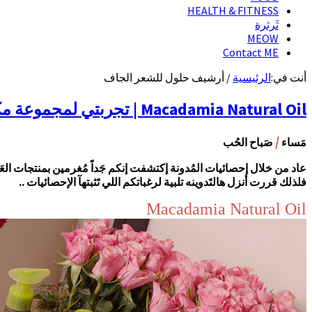
HEALTH & FITNESS
ثَرثرة
MEOW
Contact ME
أنت في:
الرئيسية
/
أرشيف حلول للشعر الجاف
Macadamia Natural Oil | تجربتي لمجموعة مكاديميا أويل للعناية بالشعر
/
مَساء
صَباح الحُب
عاد من خلال إحصائيات المُدونة إكتشفت إنكم جَداً مُغرمين بمنتجات العَ
فلذلك قررت أنزل هالتَدوينه تلبية لرغباتكم اللي تَثبتهآ الإحصائيات ..
Macadamia Natural Oil