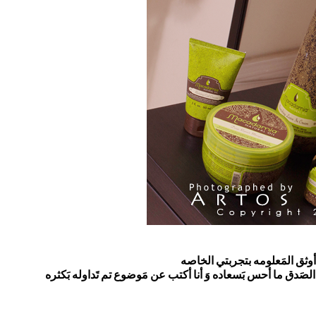
أوثق المَعلومه بتجربتي الخاصه
لصَدق ما أحس بَسعاده وَ أنا أكتب عن مَوضوع تم تَداوله بَكثره