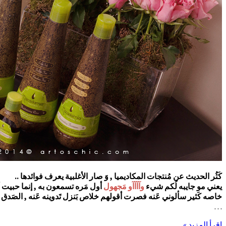
كَثُر الحديث عن مُنتجات المكاديميا , وَ صار الأغلبية يعرف فوائدها ..
يعني مو جايبه لُكم شيء
وآآآآو مَجهول
أول مَره تسمعون به , إنما حبيت 
خاصه كَثير سألوني عَنه فصرت أقولهم خلاص بَنزل تَدوينه عَنه , الصَدق ا
…
إقرأ المزيد »