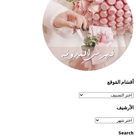
أقسَام المَوقع
أقسَام
المَوقع
الأرشيف
الأرشيف
Search