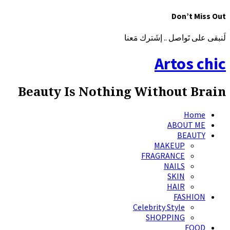
Don’t Miss Out
لَنبقى على تَواصل .. إشَترك مَعنا
Artos chic
Beauty Is Nothing Without Brain
Home
ABOUT ME
BEAUTY
MAKEUP
FRAGRANCE
NAILS
SKIN
HAIR
FASHION
Celebrity Style
SHOPPING
FOOD