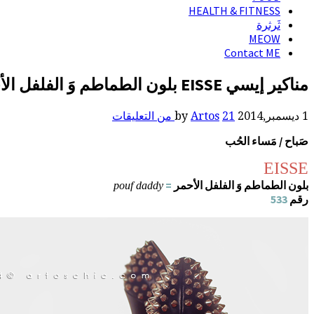
HEALTH & FITNESS
ثَرثرة
MEOW
Contact ME
مناكير إيسي EISSE بلون الطماطم وَ الفلفل الأحمر = pouf daddy‏
1 ديسمبر,2014
by
21 من التعليقات
Artos
صَباح / مَساء الحُب
EISSE
بلون الطماطم وَ الفلفل الأحمر
=
pouf daddy
رقم
533