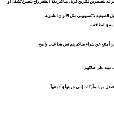
َسرعه بتضطرين تكثرين مُزيل مناكير بكذا الظفر رآح يتصدع بَشكل أو
 الصيفيه لا تَستهويني مثل الألوان الشَتويه
 وَ النظافة ..
ني لن أمتنع عن شراء مناكيرهم بَس هذا عَيب وآضح
نب ميته على طلائهم ..
 أفضل من المآركات إللي جربتهآ وَ أدمنتهآ