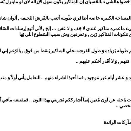
حَطوا هالشيء بالحُسبان إن المَناكير يكون سهل الإزاله لأن لو ماينزل ب
المساحه الكبيره خاصه أظافري طَويله أتعب بالفَرش النَحيفه , ألوان شانيل
اعمره مناكير عَندي لا جَف وَ لا عَفن … إلخ , لأني أتبع إرشادات السَلامه
مَكونات المَناكير زَين , وَ تعرفين وَش سبب السَطوع اللي بَها
طَويله بَزياده وَ طول الفرشه تخلي المَناكير يَنقط من فَوق , بالرُغم إ
هم , وَ لا أقَدر أحَكم عليهم ..
وَ عشر أيام غير مَوجود , فما أحبذ الشَراء مَنهم .. التعامل يأتي أولاً وَ م
ست بَاحثه عن لَون مُعين إنمآ أشارككم تَجربتي بهذا اللون .. فَمقتنعه مآفي
شَخصي ..
آركات الرائدة