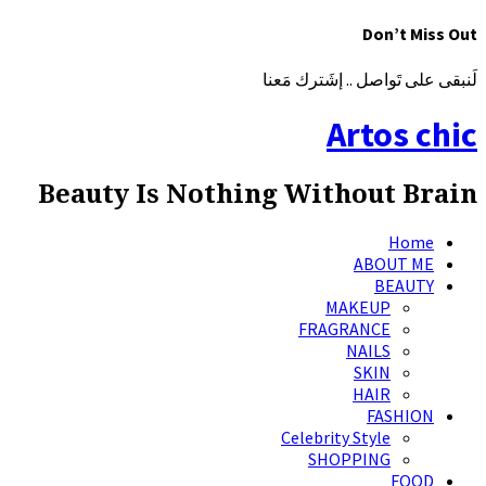
Don’t Miss Out
لَنبقى على تَواصل .. إشَترك مَعنا
Artos chic
Beauty Is Nothing Without Brain
Home
ABOUT ME
BEAUTY
MAKEUP
FRAGRANCE
NAILS
SKIN
HAIR
FASHION
Celebrity Style
SHOPPING
FOOD