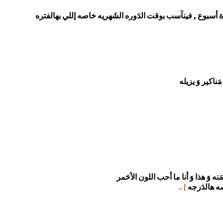
ُدة أسبوع , فينآسب بوقت الدَوره الشَهريه خاصه إللي بهالفتره
اكير وَ يزيله
 وَ هذا وَ أنا ما أحب اللون الأحَمر
صه هالدَرجه
] ..