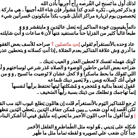
لذلك أول ما تَسنح لي الفُرصه رآح أجربهآ بأذن الله
وَ بذكر تَجربتي ، بَكره عَندي كذآ مَشوآر فإن شاء الله أجيبهآ .. هي مار
يَخصصون يوم لزيارة مراكز النآيل شَوب بكذآ مايكونون خَسرآنين شيء
دائماً يقيسون جَودة المناكير إنه يَضل عاليَدين وَ مايتقشر وَ وَ وَ
طبعاً غالباً كثير من المَزايا حنآ مانستفيد مَنهآ لأن 6 ساعات وَ أنتِ شايلته .. إلخ
عاد وَحده بالأنستقرآم تَقولي
إنتِ ماتصلين ؟
صراحه للأسف بعض العَقول 
ما أدري وَش علاقة المَناكير بعدم الصَلاة , إذا أنتِ كسلانه وَ بتحطين ع
كَونك مَهمله نَفسك لا تَحطين العذر وَ العيب بَدينك ..
صَراحه بعض الناس حاطين الوَضوء وَ الصلاه عَذر شرعي لوساختهم وَ أ
اللي تَقولك ما بحط ماسكرآ وَ لا كحل عشان لا تَوضيت ما تَسيح , وَ وَ من ه
قولي أنك كَسلانه وَبس , ولا يَصير دينك شَماعه
عَقول بَعدهآ بدائية وَ مُتحجره وَ مُشكلتهآ ليتهآ تحتفظ برأيهآ لنفسهآ
إنمآ تهاجمك وَ تطلعك من دَينك بسبة رأيهآ السَخيف ..
نَرجع للمَناكير اليَوم بالأنستغرآم قَلت إن هاللون يَطلع عَيوب اليَد مب ا
لكن أقَصد إنه لَون صَعب ,, يبين مُمكن جفاف اليَدين , يَعطي اليَدين مَظهر 
[
وَ لمآ أقول ما أحب اللون الأحمر ما يَعني إنه مآيليق فيني أنا أشكر البن
شَكله على يَديني , هُو لونه مثل الطَماطم وَ الفلفل الأحَمر
جداً كآن صَعب علي تَصويره وَ لقطه تماماً مثل ما ظَهر