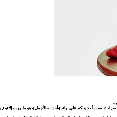
..
راحة صعب أحد يَحكم على براند وَأحد إنه الأجَمل وَ هو ما جَرب إلا نَوع وآ