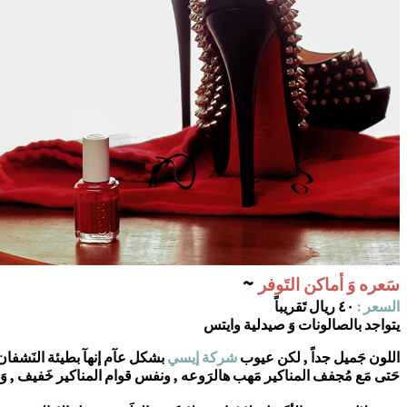
~
سَعره وَ أماكن التَوفر
السعر :
٤٠ ريال تَقريباً
يتواجد بالصالونات وَ صيدلية وايتس
اللون جَميل جداً , لكن عيوب
شركة إيسي
بشكل عآم إنهآ بطيئة النَشفان 
حَتى مَع مُجفف المناكير مَهب هالرَوعه , ونفس قوام المناكير خَفيف , وَ ص