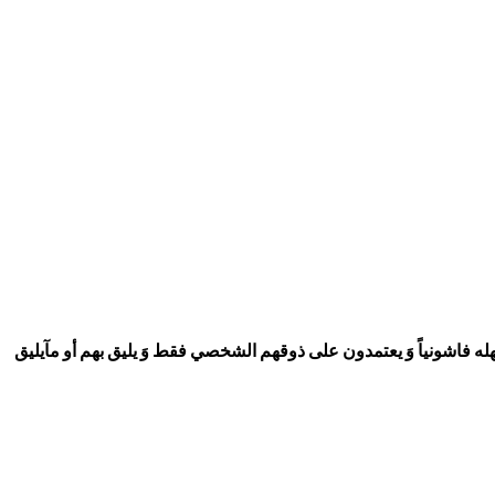
لين جهله فاشونياً وَ يعتمدون على ذوقهم الشخصي فقط وَ يليق بهم أو مآيليق