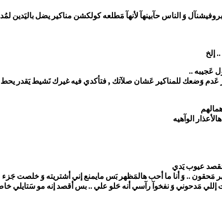
كة بروفيشنآل وَ الناس حآبينهآ لأنهآ مَطلعه كولكشن مناكير يضل باليَدين لم
عَجيبه ..
ذر عَدم وَضعك للمناكير عَشان صلآتك , فتأكدي فيه غيرك نَشيط يَقدر يحط مَن
همالهم
الأعذار الوآهيه
لمَقصد عيوب يَدي
مَحقون .. وَ أنا ما أحب هالمَظهر بَس مايمنع إني أشتريته وَ خلصت جَزء مَنه
ات إللي مَدحوني وَ نفخوآ رآسي أنه حَلو علي .. بس أقصد إنه مو سَتايلي خا