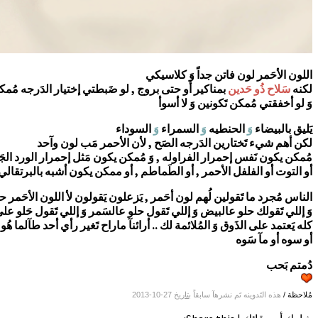
اللون الأحَمر لون فاتن جداً وَ كلاسيكي
لكنه
سَلاح ذُو حَدين
بمناكير أو حتى بروج , لو ضَبطتي إختيار الدَرجه مُمك
وَ لو أخفقتي مُمكن تَكونين وَ لا أسوأ
يَليق بالبيضاء
وَ
الحنطيه
وَ
السمراء
وَ
السوداء
لكن أهم شيء تَختارين الدَرجه الصَح , لأن الأحمر مَب لون وآحد
مُمكن يكون نَفس إحمرار الفراوله , وَ مُمكن يكون مَثل إحمرار الورد الجَ
أو التوت أو الفلفل الأحمر , أو الطَماطم , أو ممكن يكون أشبه بالبرتقالي 
الناس مُجرد ما تَقولين لُهم لون أحَمر , يَزعلون يَقولون لأ اللون الأحَمر ح
وَ إللي تَقولك حلو عالبيض وَ إللي تَقول حلو عالسَمر وَ إللي تَقول حَلو على
كله يَعتمد على الذَوق وَ المُلائمة لك .. أرائنآ ماراح تَغير رأي أحد طآلما
أو سوه أو مآ سَوه
دُمتم بَحب
مُلاحظة /
هذه التَدوينه تَم نشرهآ سابقاً
بتاريخ
27-10-2013