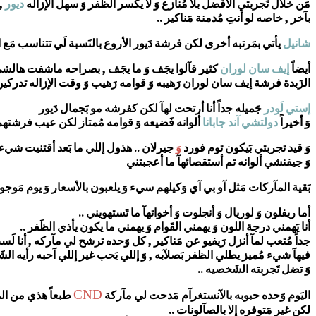
مَن خلال تَجربتي الأفَضل بلا مُنازع وَ لا يكسر الظَفر وَ سهل الإزاله
ديور
, 
بآخر , خاصه لو أنتِ مُدمنة مَناكير ..
شانيل
يأتي بمَرتبه أخرى لكن فرشة دَيور الأروع بالنَسبة لَي تتناسب مَع 
أيضاً
إيف سان لوران
كثير قآلوا يجَف وَ ما يجَف , بصراحه ماشفت هالشيء م
الزَبدة فرشة إيف سان لوران رَهيبه وَ قوامه رَهيب وَ وقت الإزاله تدركين 
إستي لَودر
جَميله جداً أنا أرتحت لهآ لكن كفرشه مو بَجمال دَيور
وَ أخيراً
دولتشي آند جابانا
ألوانه فَضيعه وَ قوامه مُمتاز لكن عيب فرشتهم 
وَ قيد تجربتي بَيكون توم فورد
وَ
جيرلان .. هذول إللي ما بَعد أقتنيت شيء مَن
وَ جيفنشي ألوانه تم أستقصائهآ ما أعجبتني
بَقية المآركات مَثل آو بي آي وَكيلهم سيء وَ يلعبون بالأسعار وَ يوم مَوجود 
أما ريفلون وَ لوريال وَ أنجلوت وَ أخواتهآ ما تَستهويني ..
أنا يَهمني درجة اللون وَ يهمني القَوام وَ يهمني ما يكون يأذي الظَفر ..
جداً مُتعب لمآ أنزل رَيفيو عن مَناكير , كل وَحده ترشح لي مآركه , أنا لَ
فيهآ شيء مُميز يطلي الظفر بَصلآبه , وَ إللي يَحب غير إللي آحبه رأيه ال
وَ تضل تَجربته الشَخصيه ..
CND
اليَوم وَحده حبوبه بالآنستغرآم مَدحت لي مآركة
طبعاً هذي من الم
لكن غير مَتوفره إلا بالصآلونات ..