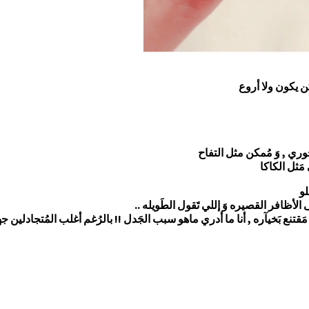
ن يكون ولا أروع
وري , وَ مُمكن مثل التفاح
مَثل الكاكا
لو
 الأظافر القصيره وَ إللي تَقول الطَويله ..
 هُو مَقتنع بَخيآره , أنا ما أدري ماهو سبب الجَدل !! بالرُغم أغلب المُتجاد