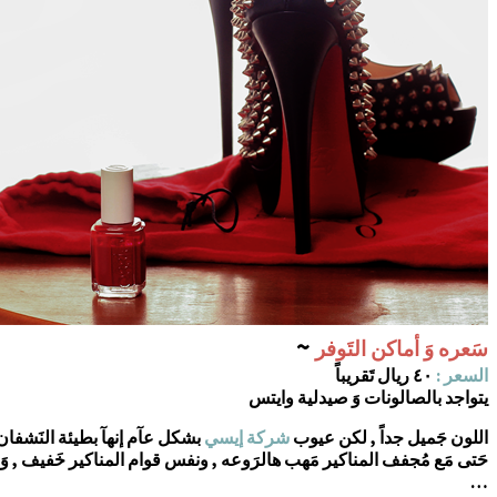
~
سَعره وَ أماكن التَوفر
السعر :
٤٠ ريال تَقريباً
يتواجد بالصالونات وَ صيدلية وايتس
اللون جَميل جداً , لكن عيوب
شركة إيسي
بشكل عآم إنهآ بطيئة النَشفان 
حَتى مَع مُجفف المناكير مَهب هالرَوعه , ونفس قوام المناكير خَفيف , وَ ص
…