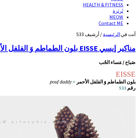
HEALTH & FITNESS
ثَرثرة
MEOW
Contact ME
أنت في:
الرئيسية
/
أرشيف 533
مناكير إيسي EISSE بلون الطماطم وَ الفلفل الأحمر = pouf daddy‏
صَباح / مَساء الحُب
EISSE
بلون الطماطم وَ الفلفل الأحمر
=
pouf daddy
رقم
533