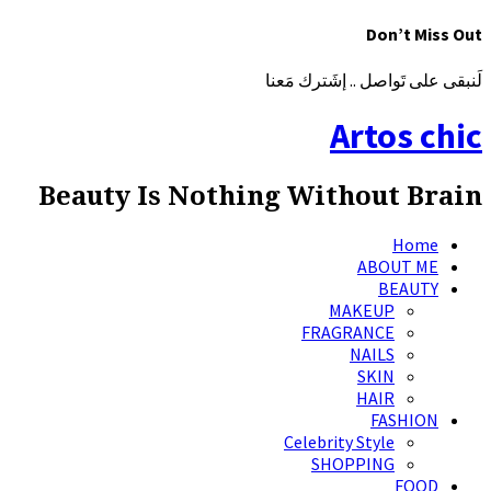
Don’t Miss Out
لَنبقى على تَواصل .. إشَترك مَعنا
Artos chic
Beauty Is Nothing Without Brain
Home
ABOUT ME
BEAUTY
MAKEUP
FRAGRANCE
NAILS
SKIN
HAIR
FASHION
Celebrity Style
SHOPPING
FOOD