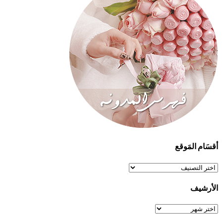
أقسَام المَوقع
أقسَام
المَوقع
الأرشيف
الأرشيف