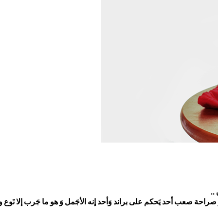
..
راحة صعب أحد يَحكم على براند وَأحد إنه الأجَمل وَ هو ما جَرب إلا نَوع وآ