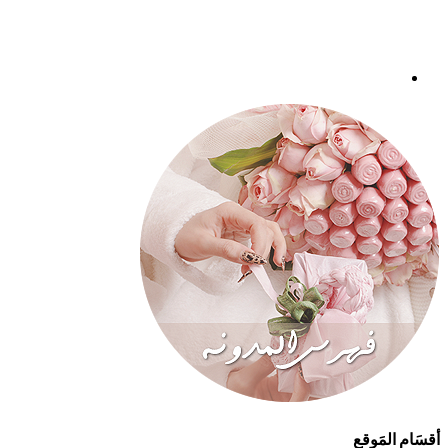
أقسَام المَوقع