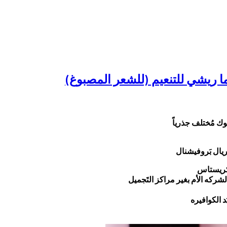
وك مُختلف جذرياً
ريال بَروفيشنال
 كريستاس
الشركه الأم بغير مراكز التَجميل
د الكوافيره