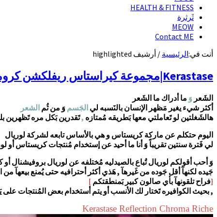
HEALTH & FITNESS
ثَرثرة
MEOW
Contact ME
أنت في:
الرئيسية
/
أرشيف highlighted
Kerastase|مجموعة كيراستاس ريفلكشن كروما ريشي للتنعيم (للشعر المصبوغ)
الشَعر
وَ
ما أدراك ما الشَعر
أكثر شيء يغير مَظهر الإنسان بالنَسبه لي
الجَسم
وَ من ثُم
الشعر
هالشَغلتين لو تَعاملتي معها بَطريقه مُمتازه
,
تَقدرين بَكل مره تَظهرين بل
اليوم حتكلم عن ماركة كريستاس و هي بالأساس تابعه لشركة لوريال
لي فَترة سنتين تقريباً وَ أنا ما أحيد عن إستخدام مُنتجات كريستاس أو لو
وَ أحب أقولكم لوريال تُباع بالصيدليه مُختلفه عن لوريال بروفيشنال أو
جَيده لكنهآ أقل جَوده من غَيرهآ , هَذي أكثر أحترافيه حتى يُمنع بيعهآ من 
[
فراح تلقونهآ بأي صالون كبير بَمنطقتكم
]
, بحيث الكوافيره تَختار لك الأنسب أو يتم أستخدام بعض المُنتجات على يَ
Kerastase Reflection Chroma Riche