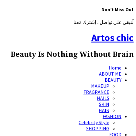
Don’t Miss Out
لَنبقى على تَواصل .. إشَترك مَعنا
Artos chic
Beauty Is Nothing Without Brain
Home
ABOUT ME
BEAUTY
MAKEUP
FRAGRANCE
NAILS
SKIN
HAIR
FASHION
Celebrity Style
SHOPPING
FOOD