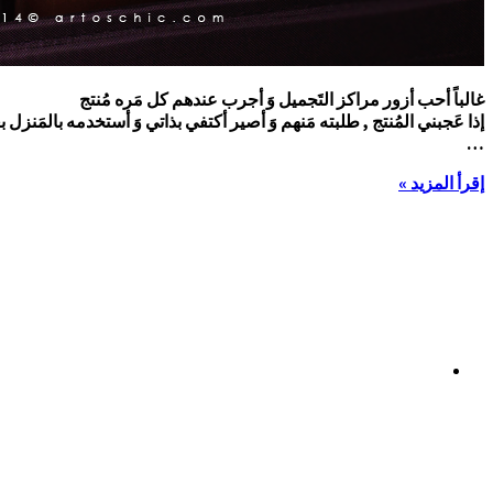
غالباً أحب أزور مراكز التَجميل وَ أجرب عندهم كل مَره مُنتج
إذا عَجبني المُنتج , طلبته مَنهم وَ أصير أكتفي بذاتي وَ أستخدمه بالمَن
…
إقرأ المزيد »