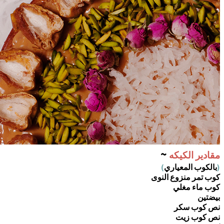
~
مقادير الكيكه
(
بالكوب المعياري
)
كوب تمر منزوع النوى
كوب ماء مغلي
بيضتين
نص كوب سكر
نص كوب زيت