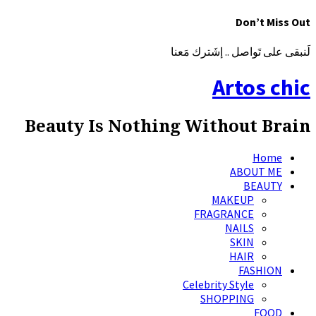
Don’t Miss Out
لَنبقى على تَواصل .. إشَترك مَعنا
Artos chic
Beauty Is Nothing Without Brain
Home
ABOUT ME
BEAUTY
MAKEUP
FRAGRANCE
NAILS
SKIN
HAIR
FASHION
Celebrity Style
SHOPPING
FOOD