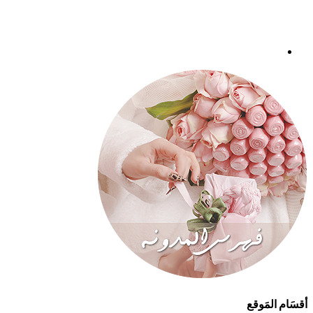
أقسَام المَوقع