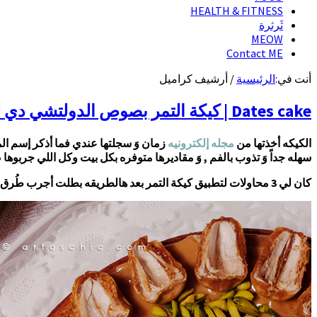
HEALTH & FITNESS
ثَرثرة
MEOW
Contact ME
أنت في:
الرئيسية
/
أرشيف كراميل
Dates cake | كيكة التمر بصوص الدولتشي دي ليتشي
الكيكه أخذتها من
مجله إلكترونيه
زمان وَ سجلتها عندي فما أذكر إسم ال
سهله جداً وَ تذوب بالفم , وَ مقاديرها متوفره بكل بيت وكل اللي جربو
كان لي 3 محاولات لتطبيق كيكة التمر بعد هالطريقه بطلت أجرب طُرق ثانيه وَ إعتمدتها عندي