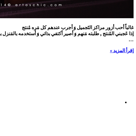
غالباً أحب أزور مراكز التَجميل وَ أجرب عندهم كل مَره مُنتج
إذا عَجبني المُنتج , طلبته مَنهم وَ أصير أكتفي بذاتي وَ أستخدمه بالمَن
…
إقرأ المزيد »