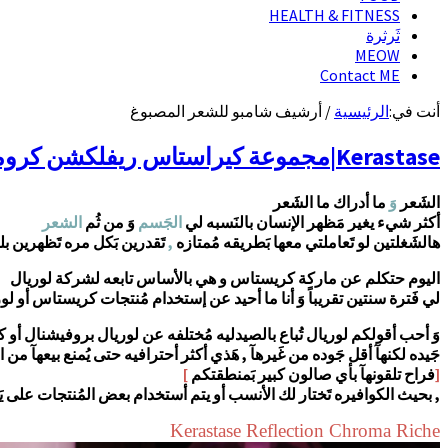
HEALTH & FITNESS
ثَرثرة
MEOW
Contact ME
أنت في:
الرئيسية
/
أرشيف شامبو للشعر المصبوغ
Kerastase|مجموعة كيراستاس ريفلكشن كروما ريشي للتنعيم (للشعر المصبوغ)
الشَعر
وَ
ما أدراك ما الشَعر
أكثر شيء يغير مَظهر الإنسان بالنَسبه لي
الجَسم
وَ من ثُم
الشعر
هالشَغلتين لو تَعاملتي معها بَطريقه مُمتازه
,
تَقدرين بَكل مره تَظهرين بل
اليوم حتكلم عن ماركة كريستاس و هي بالأساس تابعه لشركة لوريال
لي فَترة سنتين تقريباً وَ أنا ما أحيد عن إستخدام مُنتجات كريستاس أو لو
وَ أحب أقولكم لوريال تُباع بالصيدليه مُختلفه عن لوريال بروفيشنال أو
جَيده لكنهآ أقل جَوده من غَيرهآ , هَذي أكثر أحترافيه حتى يُمنع بيعهآ من 
[
فراح تلقونهآ بأي صالون كبير بَمنطقتكم
]
, بحيث الكوافيره تَختار لك الأنسب أو يتم أستخدام بعض المُنتجات على يَ
Kerastase Reflection Chroma Riche