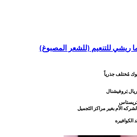
وك مُختلف جذرياً
ريال بَروفيشنال
 كريستاس
الشركه الأم بغير مراكز التَجميل
د الكوافيره