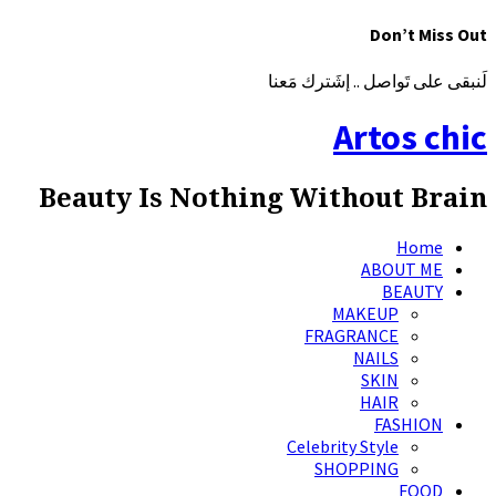
Don’t Miss Out
لَنبقى على تَواصل .. إشَترك مَعنا
Artos chic
Beauty Is Nothing Without Brain
Home
ABOUT ME
BEAUTY
MAKEUP
FRAGRANCE
NAILS
SKIN
HAIR
FASHION
Celebrity Style
SHOPPING
FOOD