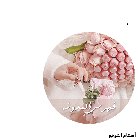
أقسَام المَوقع