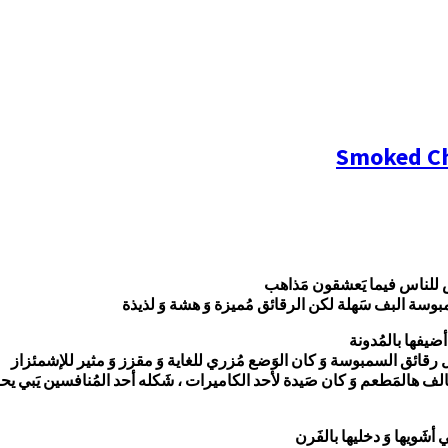
َس للناس فيما يَعشقون مَذاهب
وسة البف سَهلة لكن الرقائق مُميزة وَ هشة وَ لذيذة
ضيفها بالمُدونة
رقائق السمبوسة وَ كان الوَضع مُزري للغاية وَ مقزز وَ مثير للإشمئزاز
الف هالمَطعم وَ كان صَيدة لأحد الكاميرات ، شَكله أحد المُنافسين يَبي
 أشَويها وَ دخليها بالفَرن