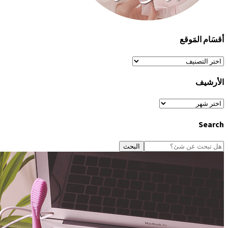
أقسَام المَوقع
أقسَام
المَوقع
الأرشيف
الأرشيف
Search