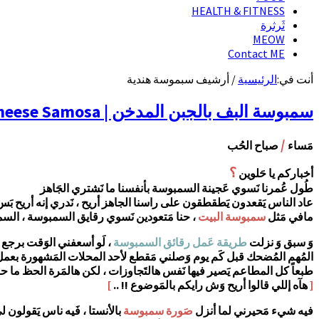
HEALTH & FITNESS
ثَرثرة
MEOW
Contact ME
أنت في:
الرئيسية
/
أرشيف سبموسة هندية
سمبوسة البف بالجبن المدخن | Smoked Cheese Samosa
/
مَساء
صباح الحُب
؟
أخباركم يا حَلوين
طُول عُمرنا نَسوي عَجينة السمبوسة بأنفسنا ما نَشتري الجَاهز
عاد الناس يَقعدون يَطقطقون على راسنا الجاهز أريح ، نَدري إنه أريح ب
مافي مَثل
سمبوسة البيت
، حنا مَتعودين نَسوي رقايق السمبوسة ، السمب
وَ سبق وَ نزلت
طريقة عَمل رقائق السمبوسة
، لَو أسعفني الوَقت برجع أ
المُهم المُضحك قبل كَم يوم وَصلني مَقطع لأحد المحلات المَشهورة بعمل 
طبعاً كل المطاعم يَصير فيها نَفس هالتَجاوزات ، لكن هالمَرة الحظ ما ح
[
هآه إللي قالوا أريح وَش رايكم بالمَوضوع !! ..
]
فيه شيء مَحيرني لما أنزل
صَورة سمبوسة
بالأنستا ، فَيه ناس يَقولون لي