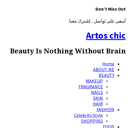
Don’t Miss Out
لَنبقى على تَواصل .. إشَترك مَعنا
Artos chic
Beauty Is Nothing Without Brain
Home
ABOUT ME
BEAUTY
MAKEUP
FRAGRANCE
NAILS
SKIN
HAIR
FASHION
Celebrity Style
SHOPPING
FOOD