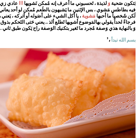
!!
بَتكون صَحية
وَ
لذيذة ، تَحسبوني ما أعرف إنه مُمكن نَشويها
عادي زي 
فيه بطاطس مَشوي ، بس الإثنين ما يَشبهون بالطَعم مُمكن لو أحد يعاني
لَكن شَخصياً ما أحبها
مَشوية
، يا أكل الشيء على أصَوله أو أتركه ، يَعن
فرجاءً لحداً يقولي بهالمَوضوع أشويها تَطلع ألذ .. يعني حَتى التَحكم بذوق
وَ بالنهاية هذي وَصفة مُجرد ما تَغير بتكنيك الوَصفة راح يَكون طبق ثاني ..
،’
بسم الله نبدأ