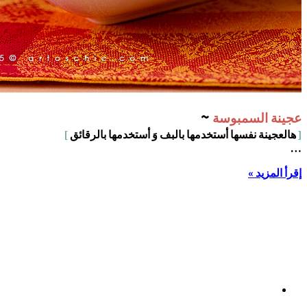
~
عجينة السمبوسة
[
هالعجينة نفسها أستخدمها بالبف وَ أستخدمها بالرقائق
]
…
إقرأ المزيد »