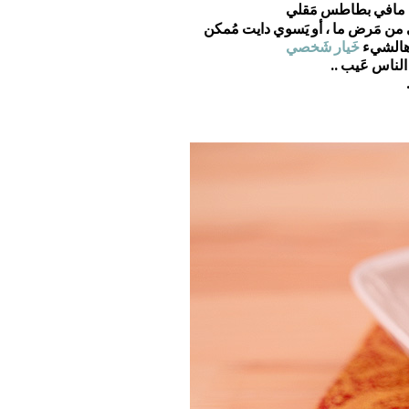
مافي بطاطس مَقلي
 من مَرض ما ، أو يَسوي دايت مُمكن
ي هالشيء
خَيار شَخصي
 الناس عَيب ..