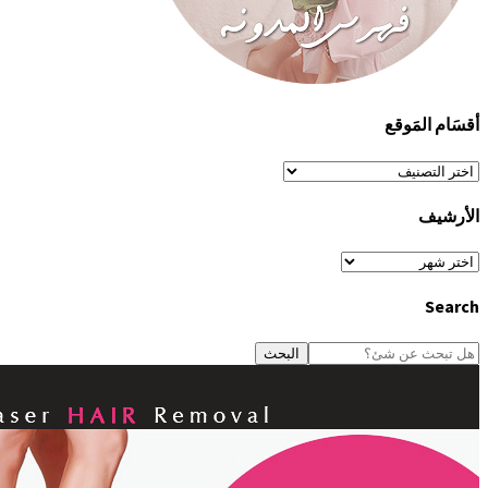
أقسَام المَوقع
أقسَام
المَوقع
الأرشيف
الأرشيف
Search