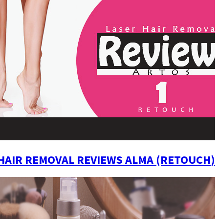
(LASER HAIR REMOVAL REVIEWS ALMA (RETOUCH|يومياتي مع الليزر (جلسة الرتوش) بعد أول جلسه لإزالة شعر الجسم