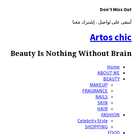
Don’t Miss Out
لَنبقى على تَواصل .. إشَترك مَعنا
Artos chic
Beauty Is Nothing Without Brain
Home
ABOUT ME
BEAUTY
MAKEUP
FRAGRANCE
NAILS
SKIN
HAIR
FASHION
Celebrity Style
SHOPPING
FOOD