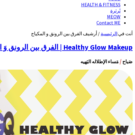
HEALTH & FITNESS
ثَرثرة
MEOW
Contact ME
أنت في:
الرئيسية
/
أرشيف الفرق بين الرونق و المكياج
Healthy Glow Makeup | الفرق بين الرونق وَ الماكياج
/
صَباح
مَساء الإطلاله البَهيه