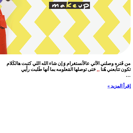
من فَتره وصلني الآتي عالأنستغرام وَ إن شاء الله اللي كتبت هالكَلام
تكون تتآبعني هُنا
,,
حَتى توصلها المَعلومه بما أنها طَلبت رأيي
…
إقرأ المزيد »