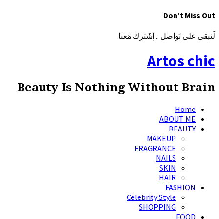
Don’t Miss Out
لَنبقى على تَواصل .. إشَترك مَعنا
Artos chic
Beauty Is Nothing Without Brain
Home
ABOUT ME
BEAUTY
MAKEUP
FRAGRANCE
NAILS
SKIN
HAIR
FASHION
Celebrity Style
SHOPPING
FOOD