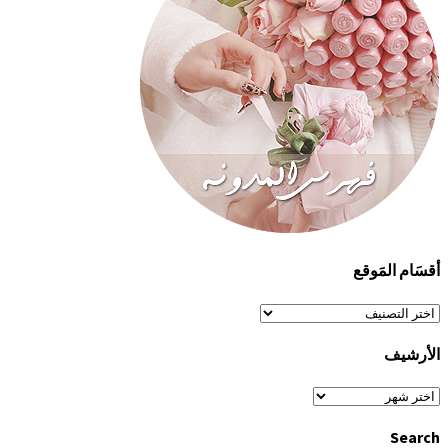
أقسَام المَوقع
أقسَام
المَوقع
الأرشيف
الأرشيف
Search