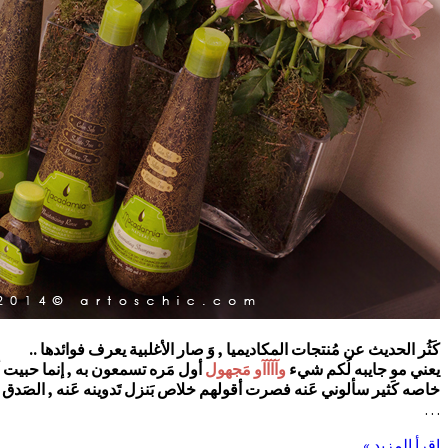
كَثُر الحديث عن مُنتجات المكاديميا , وَ صار الأغلبية يعرف فوائدها ..
يعني مو جايبه لُكم شيء
وآآآآو مَجهول
أول مَره تسمعون به , إنما حبيت 
خاصه كَثير سألوني عَنه فصرت أقولهم خلاص بَنزل تَدوينه عَنه , الصَدق ا
…
إقرأ المزيد »