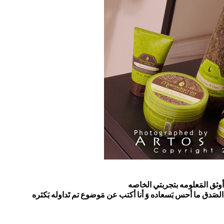
أوثق المَعلومه بتجربتي الخاصه
لصَدق ما أحس بَسعاده وَ أنا أكتب عن مَوضوع تم تَداوله بَكثره