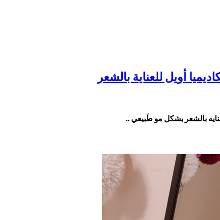
نايه بالشعر بشكل مو طَبيعي ..