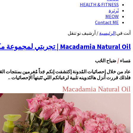
HEALTH & FITNESS
ثَرثرة
MEOW
Contact ME
أنت في:
الرئيسية
/
أرشيف نو تنقل
Macadamia Natural Oil | تجربتي لمجموعة مكاديميا أويل للعناية بالشعر
/
مَساء
صَباح الحُب
عاد من خلال إحصائيات المُدونة إكتشفت إنكم جَداً مُغرمين بمنتجات العَ
فلذلك قررت أنزل هالتَدوينه تلبية لرغباتكم اللي تَثبتهآ الإحصائيات ..
Macadamia Natural Oil