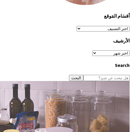
أقسَام المَوقع
أقسَام
المَوقع
الأرشيف
الأرشيف
Search