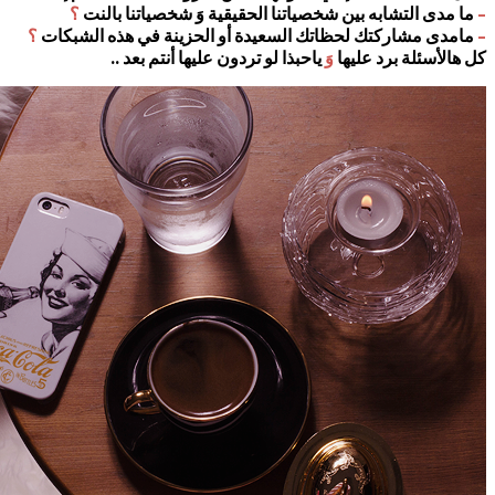
–
ما مدى التشابه بين شخصياتنا الحقيقية وَ شخصياتنا بالنت
؟
–
مامدى مشاركتك لحظاتك السعيدة أو الحزينة في هذه الشبكات
؟
كل هالأسئلة برد عليها
وَ
ياحبذا لو تردون عليها أنتم بعد ..