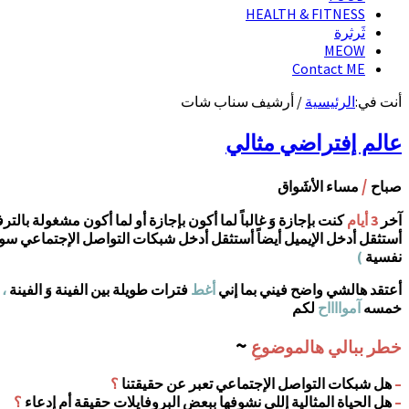
HEALTH & FITNESS
ثَرثرة
MEOW
Contact ME
أنت في:
الرئيسية
/
أرشيف سناب شات
عالم إفتراضي مثالي
/
صباح
مساء الأشَواق
آخر
3 أيام
كنت بإجازة وَ غالباً لما أكون بإجازة أو لما أكون مشغولة با
أستثقل أدخل الإيميل أيضاً أستثقل أدخل شبكات التواصل الإجتماعي سوا
نفسية
)
أعتقد هالشي واضح فيني بما إني
أغط
فترات طويلة بين الفينة وَ الفينة
،
ا
خمسه
آموااااح
لكم
~
خطر ببالي هالموضوعِ
–
هل شبكات التواصل الإجتماعي تعبر عن حقيقتنا
؟
–
هل الحياة المثالية إللي نشوفها ببعض البروفايلات حقيقة أم إدعاء
؟