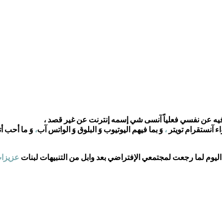
لترفيه عن نفسي فعلياً آنسى شي إسمه إنترنت عن غير قصد ،
ء آنستقرام تويتر
،
وَ بما فيهم اليوتيوب وَ البلوق وَ الواتس آب
،
وَ ما أحب أ
ليوم لما رجعت لمجتمعي الإفتراضي بعد وابل من التنبيهات لبنات
عزيزا