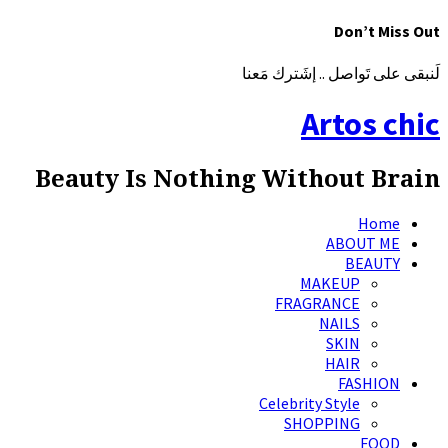
Don’t Miss Out
لَنبقى على تَواصل .. إشَترك مَعنا
Artos chic
Beauty Is Nothing Without Brain
Home
ABOUT ME
BEAUTY
MAKEUP
FRAGRANCE
NAILS
SKIN
HAIR
FASHION
Celebrity Style
SHOPPING
FOOD