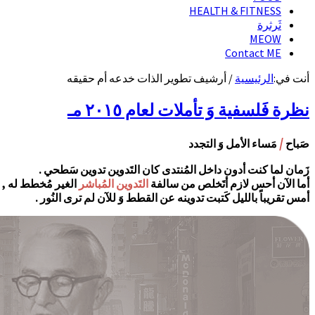
HEALTH & FITNESS
ثَرثرة
MEOW
Contact ME
أنت في:
الرئيسية
/
أرشيف تطوير الذات خدعه أم حقيقه
نظرة فَلسفية وَ تأملات لعام ٢٠١٥ مـ
/
صَباح
مَساء الأمل وَ التجدد
زَمان لما كنت أدون داخل المُنتدى كان التَدوين تدوين سَطحي .
أما الآن أحس لازم أتَخلص من سالفة
التَدوين المُباشر
الغير مُخطط له , ل
أمس تقريباً بالليل كَتبت تدوينه عن القطط وَ للآن لم ترى النُور .