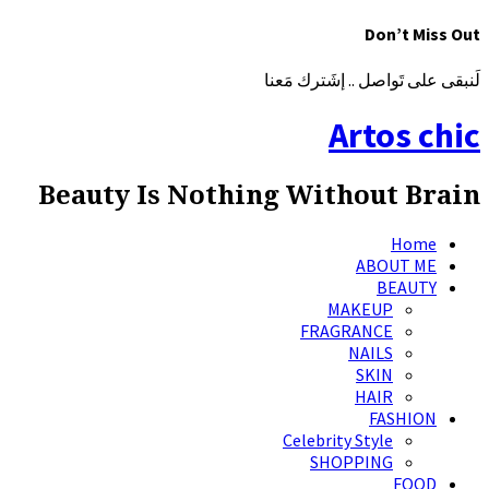
Don’t Miss Out
لَنبقى على تَواصل .. إشَترك مَعنا
Artos chic
Beauty Is Nothing Without Brain
Home
ABOUT ME
BEAUTY
MAKEUP
FRAGRANCE
NAILS
SKIN
HAIR
FASHION
Celebrity Style
SHOPPING
FOOD