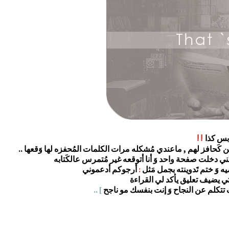
!!
حافز لهم , ماعندي مُشكله مرات الكلمات المُحفزه لها وَقعها ..
 دخلت صفحة واحد وَ أنا أتوقعه غير مُتمرس عالكَتابه
يه وَ ختم تَدوينته بجمل مَثل
:
أرجوكم أدعموني
تي يضيف تعليق يأكد لي القراءة
تتكلم عن النجاح وَ إنت بنفسك مو ناجح
] ..