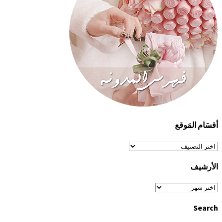
أقسَام المَوقع
أقسَام
المَوقع
الأرشيف
الأرشيف
Search