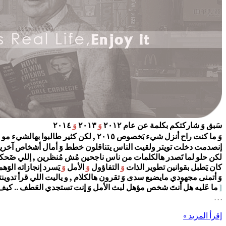
سَبق وَ شاركتكم بكلمة عن عام ٢٠١٢
وَ
٢٠١٣
وَ
٢٠١٤
وَ ما كنت راح أنزل شيء بَخصوص ٢٠١٥ , لكن كثير طالبوا بهالشيء مو بس كذا
إنصدمت دخلت تويتر ولقيت الناس يتناقلون خطط وَ أمال أشخاص آخرين كَ
لكن حلو لما تَصدر هالكلمات من ناس ناجحين مُش مُنظرين , إللي ضَحكني
كان يَطبل بقوانين تطوير الذات
وَ
التفاؤول
وَ
الأمل
وَ
يَسرد إنجازاته الوَهم
وَ أتمنى مجهودي مايضيع سدى وَ تقرون هالكلام , و ياليت اللي قرأ تدوين
[
ما عَليه هل أنتَ شخص مؤهل لبث الأمل وَ إنت تستجدي العَطف .. كيف 
…
إقرأ المزيد »