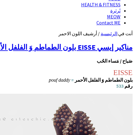
HEALTH & FITNESS
ثَرثرة
MEOW
Contact ME
أنت في:
الرئيسية
/
أرشيف اللون الاحمر
مناكير إيسي EISSE بلون الطماطم وَ الفلفل الأحمر = pouf daddy‏
صَباح / مَساء الحُب
EISSE
بلون الطماطم وَ الفلفل الأحمر
=
pouf daddy
رقم
533