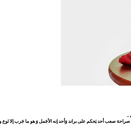
..
راحة صعب أحد يَحكم على براند وَأحد إنه الأجَمل وَ هو ما جَرب إلا نَوع وآ