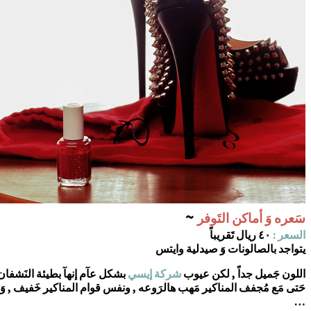
~
سَعره وَ أماكن التَوفر
السعر :
٤٠ ريال تَقريباً
يتواجد بالصالونات وَ صيدلية وايتس
اللون جَميل جداً , لكن عيوب
شركة إيسي
بشكل عآم إنهآ بطيئة النَشفان 
حَتى مَع مُجفف المناكير مَهب هالرَوعه , ونفس قوام المناكير خَفيف , وَ ص
…