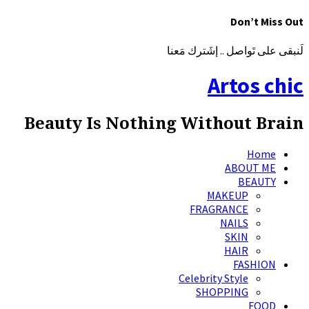
Don’t Miss Out
لَنبقى على تَواصل .. إشَترك مَعنا
Artos chic
Beauty Is Nothing Without Brain
Home
ABOUT ME
BEAUTY
MAKEUP
FRAGRANCE
NAILS
SKIN
HAIR
FASHION
Celebrity Style
SHOPPING
FOOD