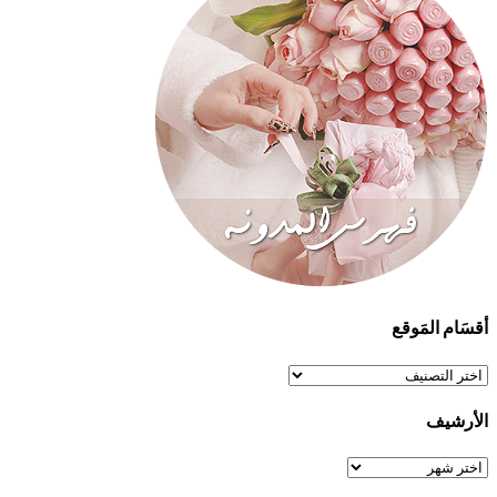
أقسَام المَوقع
أقسَام
المَوقع
الأرشيف
الأرشيف