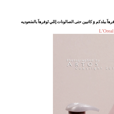
هآ ببلدكم وَ كاتبين حتى الصالونات إللي تَوفرهآ بالسَعوديه
L’Orea