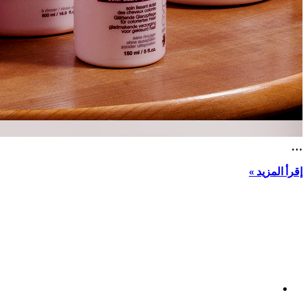
…
إقرأ المزيد »