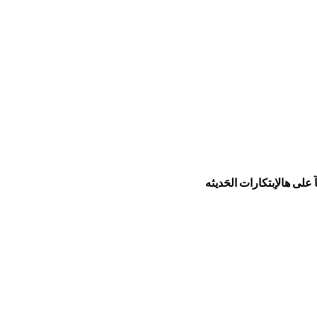
يآ على هالإبتكارات الحَديثه