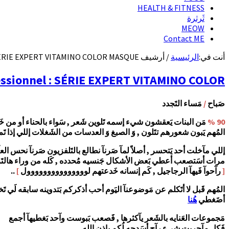
HEALTH & FITNESS
ثَرثرة
MEOW
Contact ME
أنت في:
الرئيسية
/
أرشيف SÉRIE EXPERT VITAMINO COLOR MASQUE
L’Oreal – Professionnel : SÉRIE EXPERT VITAMINO COLOR | كيفية ا
صَباح
/
مَساء التَجدد
90 %
مَن البنات يَعقشون شيء إسمه تَلوين شَعر , سَواء بالحناء أو من خَ
المُهم يَبون شعورهم تتَلون , وَ الصبغ وَ العدسات من الشَغلات إللي إذا تَم إخت
إللي مآخلت أحد يَتحسر , أصلاً لمآ صَرنآ نطالع بالتَلفزيون صَرنآ نحس الع
مرات أسَتصعب أعطي بَعض الأشكال جَنسيه مُحدده , كَله من وراء هالتَز
[
رآحوآ فَيهآ الرجاجيل , كَم إنسانه خَدعتهم لووووووووووووووول
]
..
المُهم قَبل لا أتَكلم عن مَوضوعنآ اليَوم أحب أذكركم بَتدوينه سابقه ل
أضَغطي
هُنا
مَجموعات العَنايه بالشَعر يآكثرها , فََصعب بَبوست وآحد بَغطيهآ أجمع
فَكل مآجربت شيء رآح أسَدحه لُكم بإذن الله ..