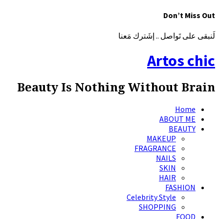
Don’t Miss Out
لَنبقى على تَواصل .. إشَترك مَعنا
Artos chic
Beauty Is Nothing Without Brain
Home
ABOUT ME
BEAUTY
MAKEUP
FRAGRANCE
NAILS
SKIN
HAIR
FASHION
Celebrity Style
SHOPPING
FOOD