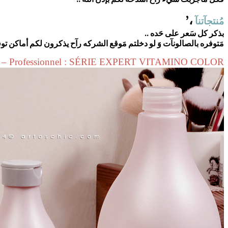
،’
مُنتجآتنآ
بذكر كل سَعر على حَده ..
مَتوفره بالصالونآت وَ لو دخلتم مَوقع الشركه رآح يذكرون لكم أماكن توفر
l – Professionnel : SÉRIE EXPERT VITAMINO COLOR