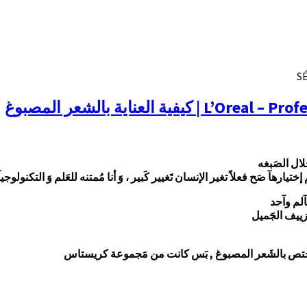
لعناية بالشعر المصبوغ
لال الصَبغه
يارهآ صَح فعلاً تغير الإنسان تَغيير كَبير ، وَ أنا مُمتنه للعَلم وَ التكنولوج
آلم وآحد
ييف الجَميل
َي تَختص بالشَعر المصبوغ , بَس كانت من مَجموعة كريستاس