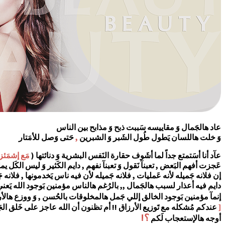
عاد هالجَمال وَ مقاييسه سَببت ذبح وَ مذابح بين الناس
وَ خلت هاللسان يَطول طُول الشَبر وَ الشبرين
,
حَتى وَصل للأمَتار
عآد أنا أسَتمتع جداً لما أشَوف حقارة النَفس البشرية وَ دنائتها (
مَع إشمَئز
عَجزت أفهم البَعض , تعبنآ نَقول وَ تعبنآ نفهم , دايم الكَثير وَ ليس الكَل ي
إن فلانه جَميله لأنه عَمليات , فلانه جَميله لأن فيه ناس يَخدمونها , فلانه جَم
دايم فيه أعذار لسبب هالجَمال ,, بالرُغم هالناس مؤمنين بَوجود الله يَعن
إنمآ مؤمنين بَوجود الخالق إللي جَمل هالمخلوقات بالحُسن , وَ ووزع هال
[
عندكم مُشكله مع تَوزيع الأرزاق !! أم تظنون أن الله عاجز على خَلق الجَ
؟!
أوجه هالإستعجاب لَكم