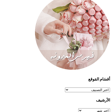
أقسَام المَوقع
أقسَام
المَوقع
الأرشيف
الأرشيف