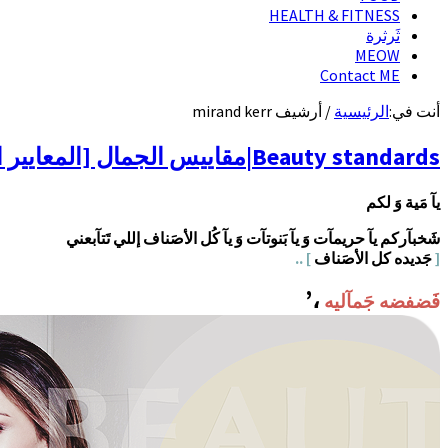
HEALTH & FITNESS
ثَرثرة
MEOW
Contact ME
أنت في:
الرئيسية
/
أرشيف mirand kerr
Beauty standards|مقاييس الجمال [المعايير الهَندسية للجمال ]
يآ مَية وَ لكم
شَخبآركم يآ حريمآت وَ يآ بَنوتآت وَ يآ كُل الأصَناف إللي تَتآبعني
[
جَديده كل الأصَناف
] ..
،’
فَضفضه جَمآليه