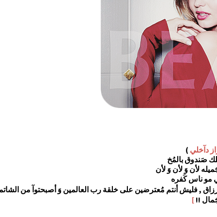
از دآخلي
)
ملك صَندوق بالمُخ
يله لأن وَ لأن وَ لأن
ي مو ناس كَفره
أرزاق , فليش أنتم مُعترضين على خلقة رب العالمين وَ أصبحتوآ من الشاتمين
مال !!
]