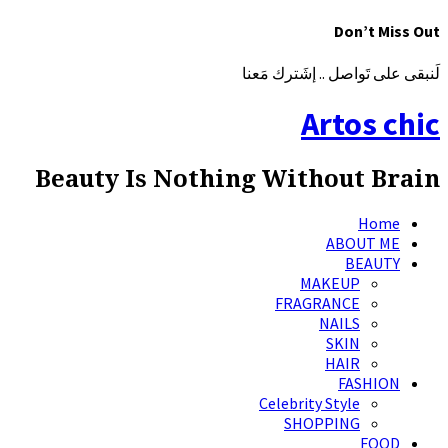
Don’t Miss Out
لَنبقى على تَواصل .. إشَترك مَعنا
Artos chic
Beauty Is Nothing Without Brain
Home
ABOUT ME
BEAUTY
MAKEUP
FRAGRANCE
NAILS
SKIN
HAIR
FASHION
Celebrity Style
SHOPPING
FOOD