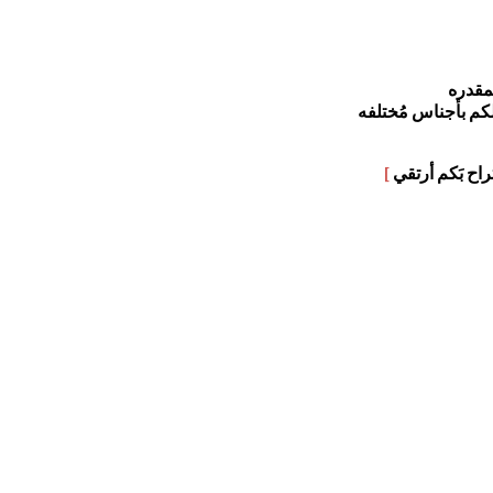
مقدره
لكم بأجناس مُختلفه
]