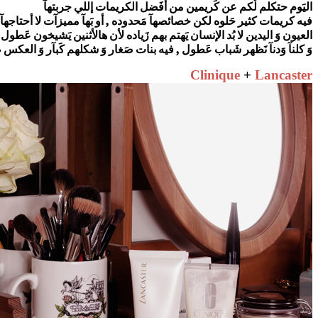
اليَوم حتكلم لُكم عن كَريمين من أفَضل الكريمات إللي جربتهآ
فيه كريمات كثير حَلوه لكن خصائصهآ مَحدوده , أو بَهآ مميزآت لا أحتاجهآ ب
العيون وَ اليدين لا بُد الإنسان يَهتم بهم زَياده لأن هالأثنين يَشيخون عَطول
وَ كلنآ وَدنآ نَظهر شَباب عَطول , فيه بنات صَغار وَ شكلهم كَبآر وَ العكس
Clinique
+
Lancaster