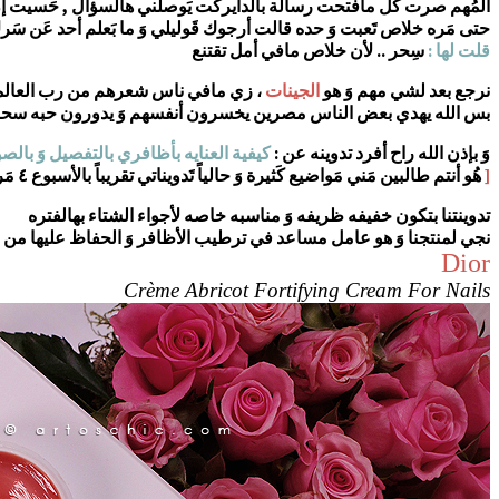
المُهم صرت كل مافتحت رسالة بالدايركت يَوصلني هالسؤال , حَسيت إن ه
حتى مَره خلاص تَعبت وَ حده قالت أرجوك قَوليلي وَ ما بَعلم أحد عَن سَر
قلت لها :
سِحر .. لأن خلاص مافي أمل تقتنع
نرجع بعد لشي مهم وَ هو
الجينات
، زي مافي ناس شعرهم من رب العالمين
بس الله يهدي بعض الناس مصرين يخسرون أنفسهم وَ يدورون حبه سحريه , ح
وَ بإذن الله راح أفرد تدوينه عن :
كيفية العنايه بأظافري بالتفصيل وَ بالص
[
هُو أنتم طالبين مَني مَواضيع كَثيرة وَ حالياً تَدويناتي تقريباً بالأسبوع ٤ مَرات , فَمصيره بَيجي بَيوم أدون عن الشيء اللي بَبالكم .. وَ لا ضَير من الإقتراح بَكم أرتقي
تدوينتنا بتكون خفيفه ظريفه وَ مناسبه خاصه لأجواء الشتاء بهالفتره
نجي لمنتجنا وَ هو عامل مساعد في ترطيب الأظافر وَ الحفاظ عليها من 
Dior
Crème Abricot Fortifying Cream For Nails