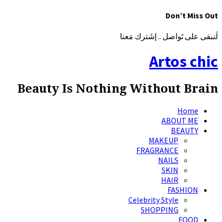
Don’t Miss Out
لَنبقى على تَواصل .. إشَترك مَعنا
Artos chic
Beauty Is Nothing Without Brain
Home
ABOUT ME
BEAUTY
MAKEUP
FRAGRANCE
NAILS
SKIN
HAIR
FASHION
Celebrity Style
SHOPPING
FOOD