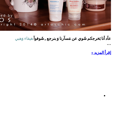
عآد أنا بَخرجكم شَوي عن مَسآرنا وَ بنرجع , شَوفوآ
هيفاء وَهبي
…
إقرأ المزيد »