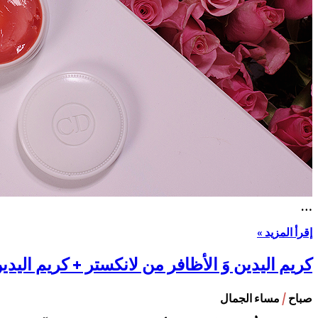
…
إقرأ المزيد »
كريم اليدين وَ الأظافر من لانكستر + كريم اليد
/
صباح
مساء الجمال