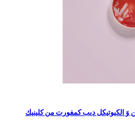
ين وَ الكيوتيكل ديب كمفورت من كلينيك