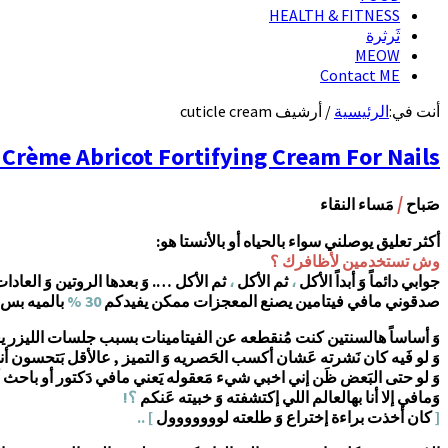
HEALTH & FITNESS
ثَرثرة
MEOW
Contact ME
أنت في:
الرئيسية
/
أرشيف cuticle cream
Dior Crème Abricot Fortifying Cream For Nails |أفضل كريم مرطب للأظافر وَ حول
/
صَباح
مَساء النقاء
أكثر تعليق يوصلني سواء بالحياه أو بالأنستا هو:
وش تستخدمين لأظافرك ؟
جوابي دائماً وَ أبداً الأكل
،
ثم الأكل
،
ثم الأكل …. وَ بعدها الروتين وَ العادا
صدقوني مافي فيتامين يصنع المعجزات ممكن يفيدكم
30 %
بالميه بس 
وَ أساساً هالسنتين كنت مُنقطعه عن الفيتامينات بسبب جلسات الليزر 
وَ لو فَيه كان نَشرته عَشان أكسب الحَصريه وَ التميز , عالأقل بَتحسو
وَ لو حتى البَعض ظَن إني اخبي شيء مَعقوله يَعني مافي دَكتور أو باحث أ
وَمافي إلا أنا بهالعالم اللي إكتشفته وَ خبيته عَنكم
؟!
[
كان أخذت براءة إختراع وَ طلعته لووووووول
] ..