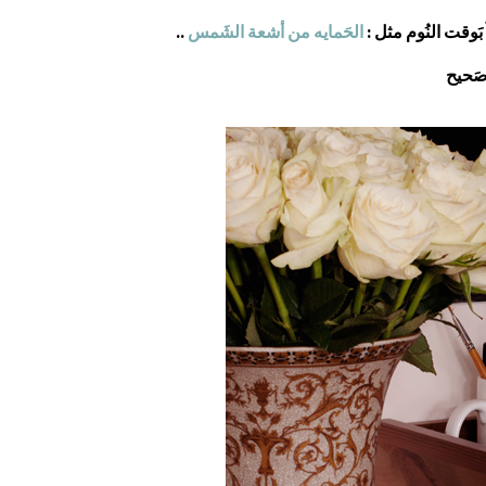
َوقت النُوم مثل :
الحَمايه من أشعة الشَمس
..
 صَحيح