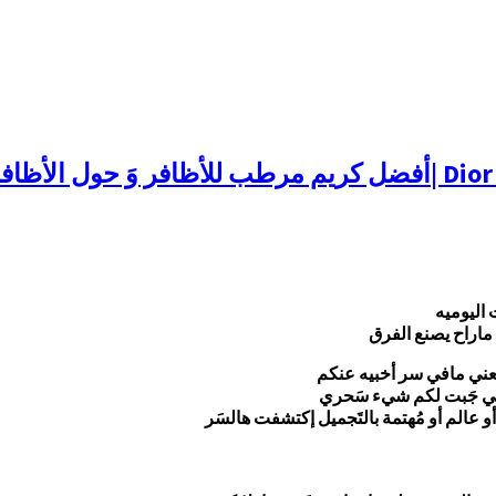
 الأظافر
ت اليوميه
ماراح يصنع الفرق
يعني مافي سر أخبيه عنكم
ن أني جَبت لكم شيء سَحري
و عالم أو مُهتمة بالتَجميل إكتشفت هالسَر