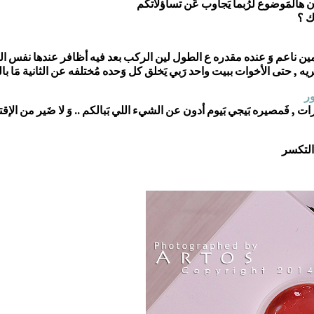
المَوضوع لرُبما يَجاوب عَن تساؤلاتكم
ك ؟
 ناعم وَ عنده مقدره ع الطول لين الركب بعد فيه أظافر عندها نفس ال
تى الأخوات ببيت واحد رَبي يَخلق كل وَحده مُختلفه عن الثانية مَا با
ور
التكسر