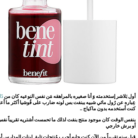
أول بَلاشر إستخدمته وَ أنا صغيره بالمراهقه مَن نفس النوعيه كان من
ذَ
عِباره عن رُول مائي شبيه ببنفت بس لونه ضارب على فُوشيا أكثر ما أع
كنت أستخدمه بدون ماكياج ..
بنفس الوقت كان موجود منتج بنفت لذلك ما تحمست أشتريه تقريباً نفس ت
أو برش خارجي
قبل سنه تقريباً من الآن كنت حابه أجرب مُنتجات تليق لبنات المدارس أو 