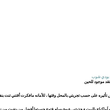
ا بودي شوب
تقد موجود للحين
أثيره على حسب تجربتي بالمحل وقتها ، للأمانه مافكرت أقتني تنت بنفي
لَماكياج بالبيت وَ جذبتني عبوة بسام فتوح حسيتها أفضل من بنفيت من ناحي