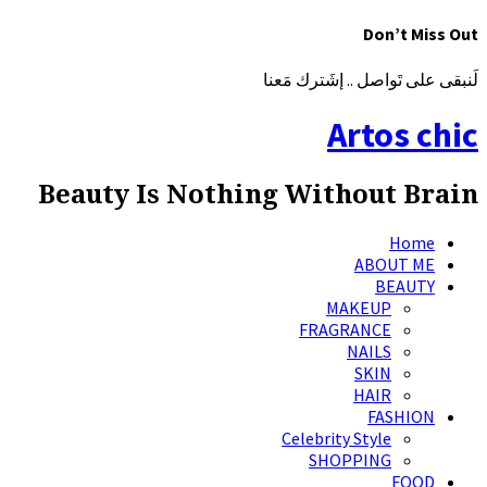
Don’t Miss Out
لَنبقى على تَواصل .. إشَترك مَعنا
Artos chic
Beauty Is Nothing Without Brain
Home
ABOUT ME
BEAUTY
MAKEUP
FRAGRANCE
NAILS
SKIN
HAIR
FASHION
Celebrity Style
SHOPPING
FOOD