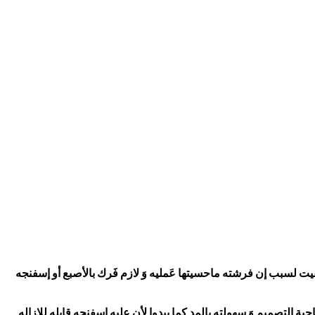
ت لسبب إن فرشته ماحسيتها عَمليه وَ لازم فَرك بالأصبع أو إسفنجه
ة التصميم وَ سهولته بالمد كما يبدوا لأن عليه إسفنجه قابله للإزاله