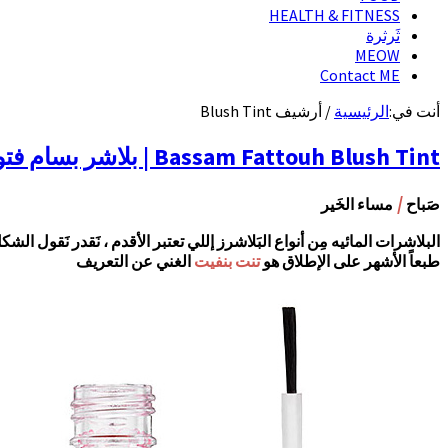
HEALTH & FITNESS
ثَرثرة
MEOW
Contact ME
أنت في:
الرئيسية
/
أرشيف Blush Tint
Bassam Fattouh Blush Tint | بلاشر بسام فتوح المائي ( السائل ) لمظهر طبيعي
/
صَباح
مساء الخَير
البلاشرات المائيه مِن أنواع البَلاشرز إللي تعتبر الأقدم ، نَقدر نَقول ال
طبعاً الأشهر على الإطلاق هو
تنت بنفيت
الغني عن التعريف