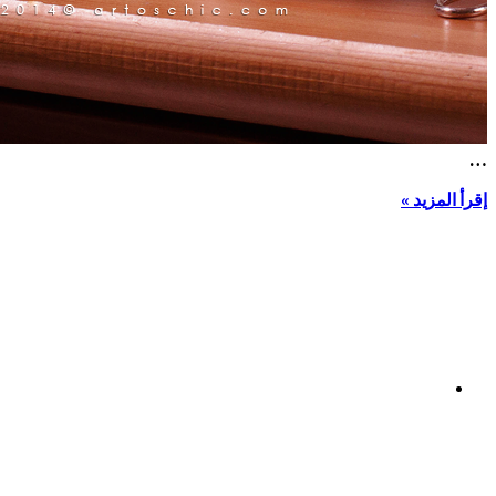
…
إقرأ المزيد »