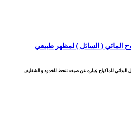
شكل البدائي للماكياج عِباره عَن صبغه تنحط للخدود وَ الشفايف