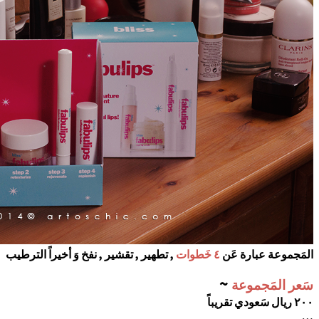
المَجموعة عبارة عَن
٤ خَطوات
, تطهير , تقشير , نفخ وَ أخيراً الترطيب
~
سَعر المَجموعة
٢٠٠ ريال سَعودي تقريباً
…