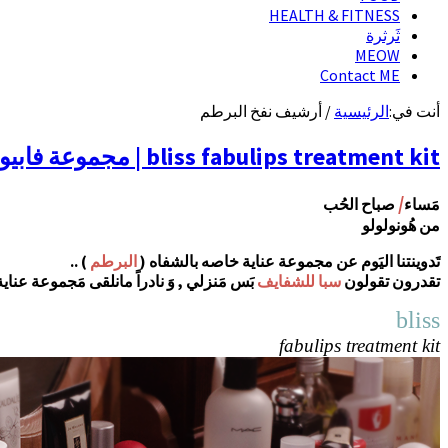
HEALTH & FITNESS
ثَرثرة
MEOW
Contact ME
أنت في:
الرئيسية
/
أرشيف نفخ البرطم
bliss fabulips treatment kit | مجموعة فابيوليبز من بلِس لمعالجة الشفاه
/
مَساء
صباح الحُب
من هُونولولو
تَدوينتنا اليَوم عن مجموعة عناية خاصه بالشفاه (
البرطم
) ..
تقدرون تقولون
سبا للشفايف
بَس مَنزلي , وَ نادراً مانلقى مَجموعة عنا
bliss
fabulips treatment kit