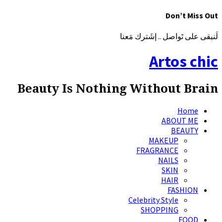
Don’t Miss Out
لَنبقى على تَواصل .. إشَترك مَعنا
Artos chic
Beauty Is Nothing Without Brain
Home
ABOUT ME
BEAUTY
MAKEUP
FRAGRANCE
NAILS
SKIN
HAIR
FASHION
Celebrity Style
SHOPPING
FOOD