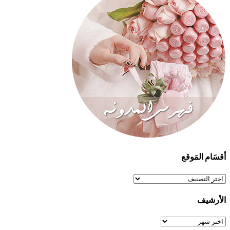
أقسَام المَوقع
أقسَام
المَوقع
الأرشيف
الأرشيف