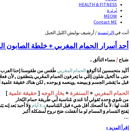
HEALTH & FITNESS
ثَرثرة
MEOW
Contact ME
أنت في:
الرئيسية
/
أرشيف بوليش اكليل الجبل
أحد أسرار الحمام المغربي + خلطة الصابون ال
/
صَباح
مساء التألق ..
أكَيد متحمسين أنا أتَوقع
الحمام المغربي
طَقس من طقوسنا إحنا العرب ب
حتى ما أتَخيل شلون إللي ما يَعرفون الحمام المغَربي يتنظفون , لأن فعل
قبل ما يَقشر الجسم وَ يبيضه ,وينعمه وَ يوحده , لكن هناك حَقيقة علمية 
الحمام المغربي
+
السنفرة
+
بخار الوجه
[
حقيقة علمية
]
من شَوي وَحده تَقولي أنا عَندي مُناسبة أبي طَريقة حمام البُخار
قَلت لها : لأ ما أنَصحك أقل شيء قبل المُناسبة
بـ 3 أيام
وَلا أحبذ بَعد إنه ي
يَفتح المَسام وَ المسام لو ما أنقفلت صَح نروح لُمشكلة أكبر
…
إقرأ المزيد »