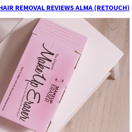
(LASER HAIR REMOVAL REVIEWS ALMA (RETOUCH|يومياتي مع الليزر (جلسة الرتوش) بعد ثالث جلسه لإزالة شعر الجسم