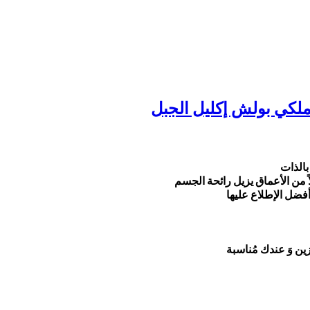
ملكي بولش إكليل الجبل
الذات
اً من الأعماق يزيل رائحة الجسم
أفضل الإطلاع عليها
َتزين وَ عندك مُناسبة