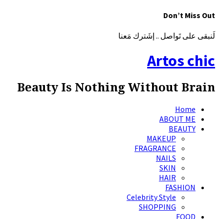
Don’t Miss Out
لَنبقى على تَواصل .. إشَترك مَعنا
Artos chic
Beauty Is Nothing Without Brain
Home
ABOUT ME
BEAUTY
MAKEUP
FRAGRANCE
NAILS
SKIN
HAIR
FASHION
Celebrity Style
SHOPPING
FOOD