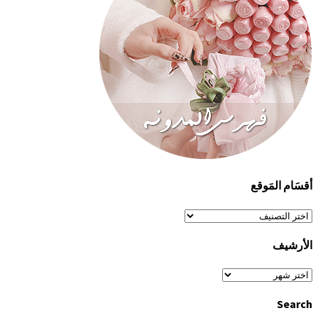
أقسَام المَوقع
أقسَام
المَوقع
الأرشيف
الأرشيف
Search