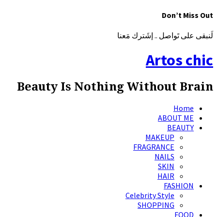
Don’t Miss Out
لَنبقى على تَواصل .. إشَترك مَعنا
Artos chic
Beauty Is Nothing Without Brain
Home
ABOUT ME
BEAUTY
MAKEUP
FRAGRANCE
NAILS
SKIN
HAIR
FASHION
Celebrity Style
SHOPPING
FOOD