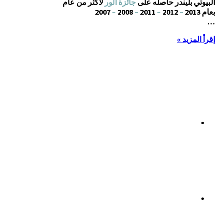
البيوتي بليندر حاصله على
جائزة ألور
لأكثر من عآم
بعام 2013
–
2012
–
2011
–
2008
–
2007
…
إقرأ المزيد »