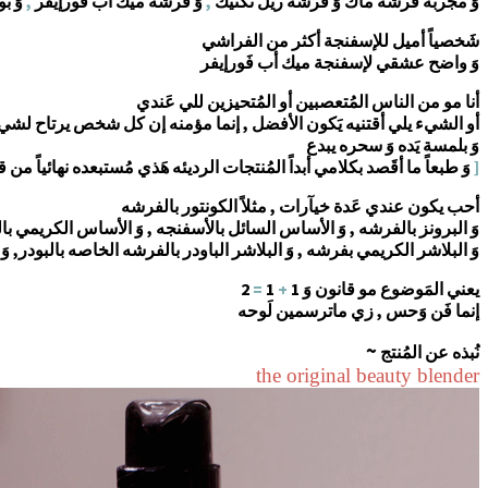
وَ مجربه فرشة ماك وَ فرشة ريل تكنيك
,
وَ فرشة ميك أب فورإيفر
,
وَ ب
شَخصياً أميل للإسفنجة أكثر من الفراشي
وَ واضح عشقي لإسفنجة ميك أب فَورإيفر
أنا مو من الناس المُتعصبين أو المُتحيزين للي عَندي
أو الشيء يلي أقتنيه يَكون الأفضل , إنما مؤمنه إن كل شخص يرتاح لشي
وَ بلمسة يَده وَ سحره يبدع
[
وَ طبعاً ما أقَصد بكلامي أبداً المُنتجات الرديئه هَذي مُستبعده نهائياً 
أحب يكون عندي عَدة خيآرات , مثلاً الكونتور بالفرشه
وَ البرونز بالفرشه , وَ الأساس السائل بالأسفنجه , وَ الأساس الكريمي ب
وَ البلاشر الكريمي بفرشه , وَ البلاشر الباودر بالفرشه الخاصه بالبود
يعني المَوضوع مو قانون وَ 1
+
1
=
2
إنما فَن وَحس , زي ماترسمين لَوحه
~
نُبذه عن المُنتج
the original beauty blender