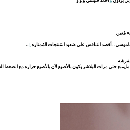
وبي براون
وَ
أحمد قبيسي وَ وَ وَ
ء مُعين
من قاموسي .. أقصد التنافس على صَعيد المٌنتجات المُمتازه
]
..
الفرشه
ر, وَ مايمنع حتى مرات البلاشر يكون بالأصبع لأن بالأصبع حراره مع الضغ