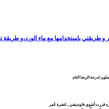
صلون لدرجة الرضا التام
ره قررت أسَوي فاونديشن , عَشرة عُمر