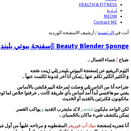
HEALTH & FITNESS
ثَرثرة
MEOW
Contact ME
أنت في:
الرئيسية
/
أرشيف الاسفنجه الورديه
Beauty Blender Sponge |إسفنجة بيوتي بليندر و طريقتي بإستخدامها مع ماء الورد،و طريقة تنظيفها
/
صَباح
مَساء الجمال ..
اليَوم الريفيو عن إسفنجة البيوتي بليندر يَلي زَينت ضَجه
وَ الكثير الكَثير تكلم عنها , يَمكن أنا آخر مُدونة تَكلمت عنهآ ..
صَراحه أنا من الناس يَلي وَصلت لمرحلة البيرفكشن بالآساس
يعني مو هاجَسي آبداً أمد أساس بأي طريقة كانت , عرفتوا خلاص لما تَو
ماتكونون مُكترثين بالجَديد أو الحَديث
لكن الواحد مايكون
مُتحجر
لا بُد مايجرب الجَديد
وَ
يواكب العَصر
يَمكن يكتشف شيء ماكان بالحُسبان ..
أنا مَجربه إسفنجة
ميك أب فوريفر
المشطوبه وَ مرتاحه عليهآ من أول مَ