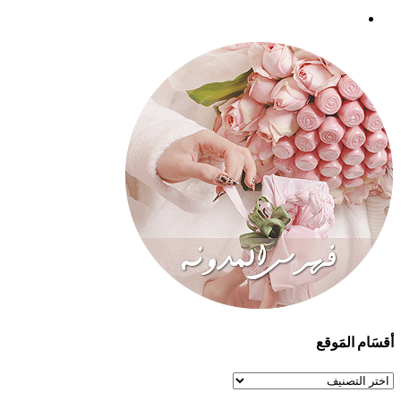
أقسَام المَوقع
أقسَام
المَوقع