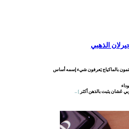
 يَهتمون بالماكياج يَعرفون شيء إسمه أساس
وداء
ي عَشان يثبت بالذهن أكثر
] ..