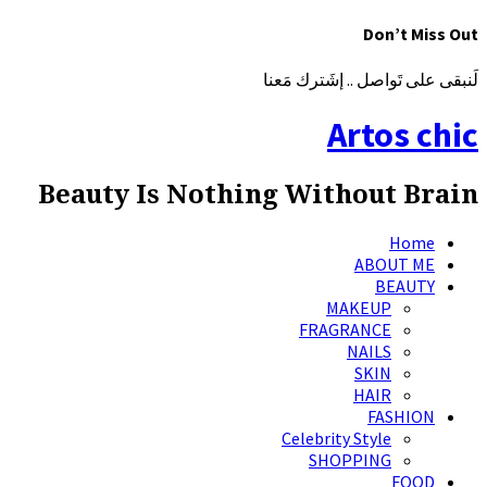
Don’t Miss Out
لَنبقى على تَواصل .. إشَترك مَعنا
Artos chic
Beauty Is Nothing Without Brain
Home
ABOUT ME
BEAUTY
MAKEUP
FRAGRANCE
NAILS
SKIN
HAIR
FASHION
Celebrity Style
SHOPPING
FOOD