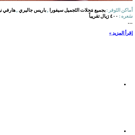
أماكن التَوفر :
بجميع مَحلات التَجميل سيفورا
,
باريس جاليري
,
هارفي ني
سَعره :
٤٠٠ رَيال تقريباً
…
إقرأ المزيد »