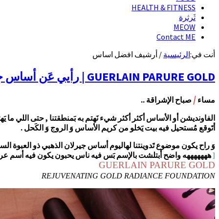
HEALTH & FITNESS
ثَرثرة
MEOW
Contact ME
أنت في:
الرئيسية
/
أرشيف افضل اساس
GUERLAIN PARURE GOLD | رأيي عَن أساس جيرلان الذهبي
/
مساء
صباح الإشراقة ..
الفاونديشن أو الأساس أكثر أكثر شيء نَهتم به بَمنطقتنا , حتى اللي ما
أتَوقع مُستحيل فيه بيت يَخلو من كريم الأساس وَ الروج وَ الكَحل .
وَ راح يكون موضوع تَدوينتنا لهاليوم أساس جيرلان الذهبي ذو العبوة الس
[
هههههههه واضح أبتلشت بالإسم بَس فيه ناس يحبون يكون فيه أسم عرب
GUERLAIN PARURE GOLD
REJUVENATING GOLD RADIANCE FOUNDATION