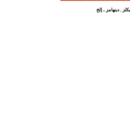
كلز
,
دبنهامز .. إلخ