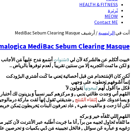
HEALTH & FITNESS
ثَرثرة
MEOW
Contact ME
أنت في:
الرئيسية
/
أرشيف MediBac Sebum Clearing Masque
Dermalogica MediBac Sebum Clearing Masque|قناع الطين المنظف لإزالة الدهون من دير
حَبيت أتَكلم عن هالشَركة لآن لي
3سَنوات
أسَمع مَدح عليهآ مَن الأجانب
وَ لكن ما تَمت التَجربه إلا من سنتين تقريباً , لَعدم توفرهآ بالرياض ..
لَكن كان الإسَتخدام مَن قبل أخصائية يَعني ما كَنت أشتري البرُودكت
إنمآ أشَوفهم يَحطونه على وَجهي
فَكل ما أقَول لُهم
تَبيعونهآ
يَقولون لآ
المُهم أني وَجدت ظالتي بَدبي , وَ مركزهم كبير نسبياً وَ يزينون لك أختبار 
وَ يساعدونك على
إنَتقاء المُنتج
, صَديقتي تَقول إنهآ لقت ماركة درمالوجي
لكن أنا رَحت وَ مالقيت شيء , عاد تعرفون البنات يَخربطون يَمكن خربطت 
المُهم إللي تَلقآه خير وَ بركه
ما تَلقآه تَحاول تَجيبه من برآ , أنا ما جَربت أطَلبه عبر الأنترنت لأن كثير م
رَغويه وَ عبآره عَن سوائل , فالحَل تجيبينه مَن دُبي بكميات وَ تحرصين على 