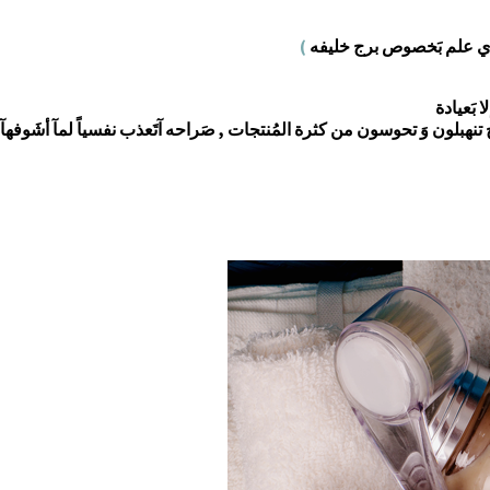
ي علم بَخصوص برج خليفه
)
 بَعيادة
رآح تنهبلون وَ تحوسون من كثرة المُنتجات , صَراحه آتَعذب نفسياً لمآ أشَوفه