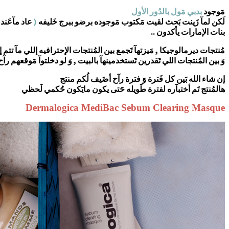
مَوجود
بدبي مَول بالدُور الأول
لَكن لمآ زَينت بَحث لقيت مَكتوب مَوجوده برضو ببرج خَليفه
(
عاد مآعَند
بنات الإمارات يأكدون ..
مُنتجات ديرمالوجيكا , مَيزتهآ تَجمع بين المُنتجات الإحترافيه إللي مآ تتم إلا
وَ بين المُنتجات اللي تَقدرين تَستخدمينهآ بالبيت , وَ لو دخلتوآ مَوقعهم 
إن شاء الله بَين كل فَترة وَ فترة رآح أضَيف لُكم منتج
هالمُنتج تَم أختبآره لفترة طَويله حَتى يكون مايَكون حُكمي لَحظي
Dermalogica MediBac Sebum Clearing Masque