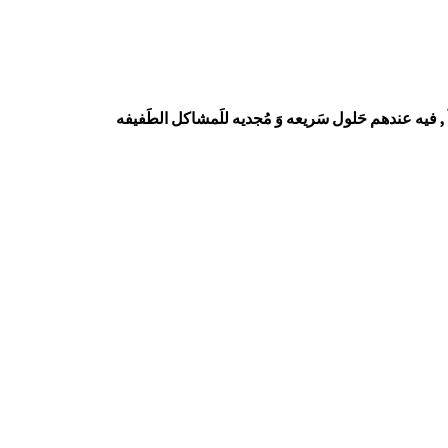
آ , فيه عندهم حَلول سَريعه وَ مُجديه للَمشاكل الطَفيفه