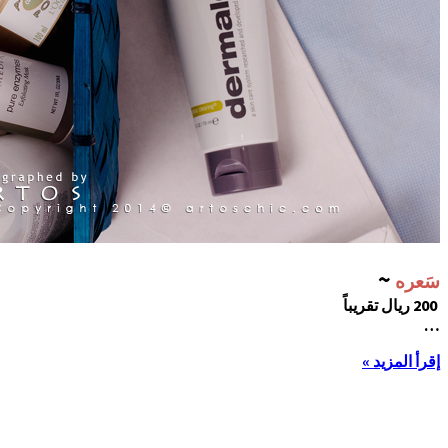
~
سَعره
200 ريال تقريباً
…
إقرأ المزيد »