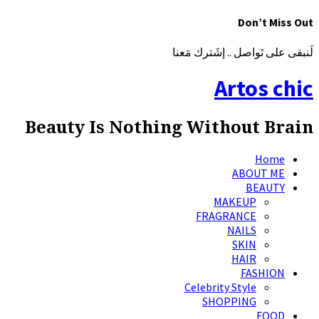
Don’t Miss Out
لَنبقى على تَواصل .. إشَترك مَعنا
Artos chic
Beauty Is Nothing Without Brain
Home
ABOUT ME
BEAUTY
MAKEUP
FRAGRANCE
NAILS
SKIN
HAIR
FASHION
Celebrity Style
SHOPPING
FOOD