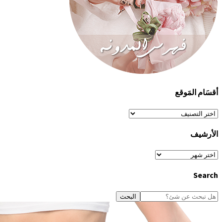
أقسَام المَوقع
أقسَام
المَوقع
الأرشيف
الأرشيف
Search