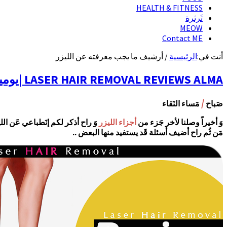
HEALTH & FITNESS
ثَرثرة
MEOW
Contact ME
أنت في:
الرئيسية
/
أرشيف ما يجب معرفته عن الليزر
LASER HAIR REMOVAL REVIEWS ALMA |يومياتي مع الليزر سادس جلسة لإزالة شعر الجسم ( الجلسة الأخيرة ) ..
/
صَباح
مَساء النَقاء
وَ أخيراً وصلنا لأخر جَزء من
أجزاء الليزر
وَ راح أذكر لكم إنَطباعي عَن الل
مَن ثُم راح أضيف أسئلة قَد يستفيد منها البعض ..