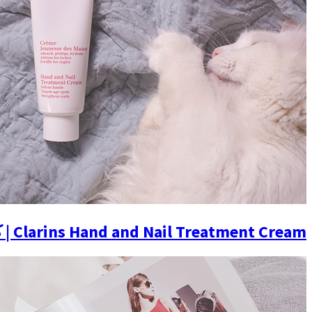
Clarins Hand and Nail Treatment Cream | كريم اليدين وَ معالج الأظافر من كلارنس ( تقييم )