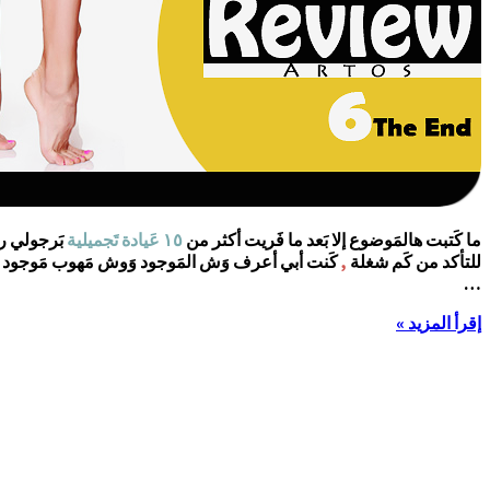
ما كَتبت هالمَوضوع إلا بَعد ما فَريت أكثر من
١٥ عَيادة تَجميلية
بَرجولي ر
للتأكد من كَم شغلة
,
كَنت أبي أعرف وَش المَوجود وَوش مَهوب مَوجود .
…
إقرأ المزيد »