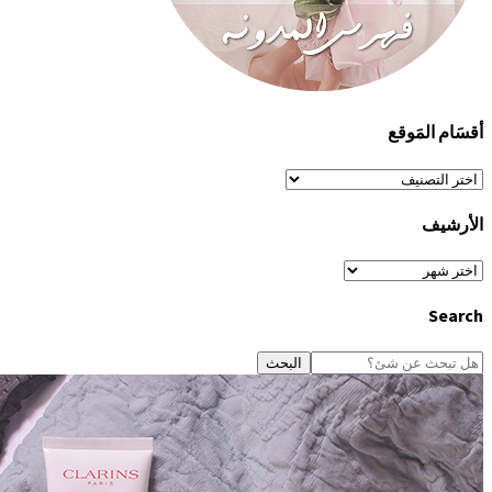
أقسَام المَوقع
أقسَام
المَوقع
الأرشيف
الأرشيف
Search