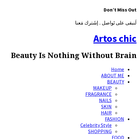
Don’t Miss Out
لَنبقى على تَواصل .. إشَترك مَعنا
Artos chic
Beauty Is Nothing Without Brain
Home
ABOUT ME
BEAUTY
MAKEUP
FRAGRANCE
NAILS
SKIN
HAIR
FASHION
Celebrity Style
SHOPPING
FOOD