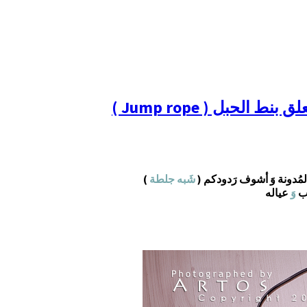
الحبل ( Jump rope )
مُدونة وَ أشوف رَدودكم (
شَبه جلطة
)
وب
وَ
عياله