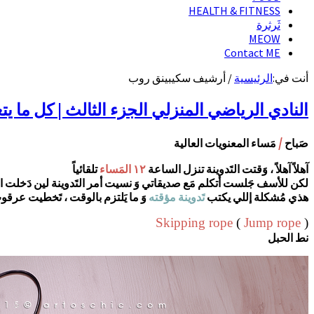
HEALTH & FITNESS
ثَرثرة
MEOW
Contact ME
أنت في:
الرئيسية
/
أرشيف سكيبينق روب
النادي الرياضي المنزلي الجزء الثالث | كل ما يتعلق بنط 
/
صَباح
مَساء المعنويات العالية
آهلاً آهلاً ، وَقتت التَدوينة تنزل الساعة
١٢ المَساء
تلقائياً
لكن للأسف جَلست أتكلم مَع صديقاتي وَ نسيت أمر التَدوينة لين دَخلت ال
هذي مُشكلة إللي يكتب
تَدوينة مؤقته
وَ ما يَلتزم بالوقت ، تَخطيت عرق
(
Jump rope
Skipping rope
(
نط الحبل