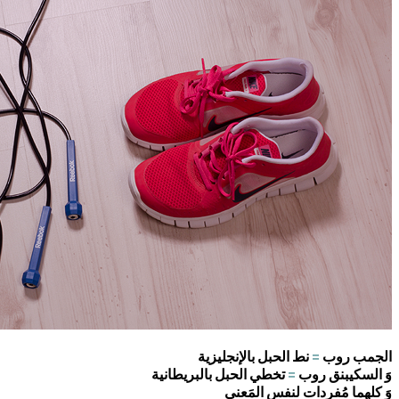
الجمب روب
=
نط الحبل بالإنجليزية
وَ السكيبنق روب
=
تخطي الحبل بالبريطانية
وَ كلهما مُفردات لنفس المَعنى