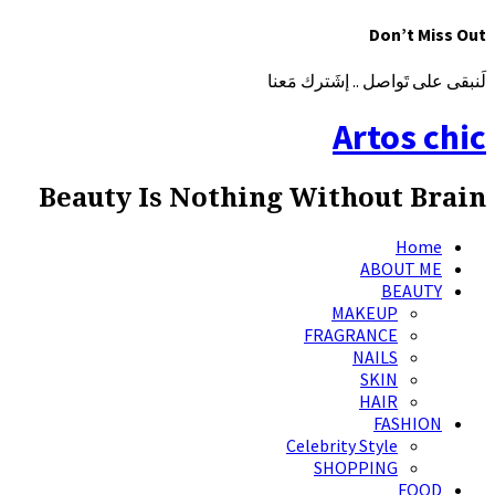
Don’t Miss Out
لَنبقى على تَواصل .. إشَترك مَعنا
Artos chic
Beauty Is Nothing Without Brain
Home
ABOUT ME
BEAUTY
MAKEUP
FRAGRANCE
NAILS
SKIN
HAIR
FASHION
Celebrity Style
SHOPPING
FOOD