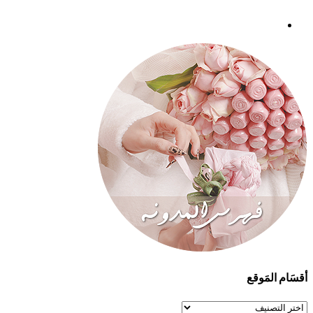
أقسَام المَوقع
أقسَام