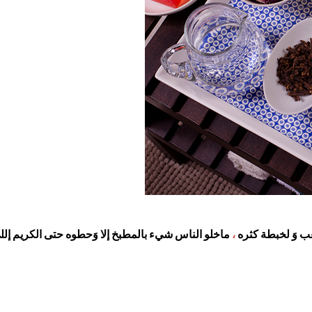
ب وَ لخبطة كثره
،
ماخلو الناس شيء بالمطبخ إلا وَحطوه حتى الكريم إل