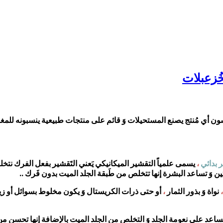
خُزعبلات
 أي مُنتج يصنع المستحيلات وَ قائم على منتجات طبيعية ينسبونه للمغر
 بدائي
،
يسمى علمياً التقشير الميكانيكي يَعني التَقشير بفعل الفرك نتخ
ين وَ تساعد البشرة إنها تتخلص من طَبقة الجلد الميت بدون فَرك ..
نواة وَ بذور الثمار
،
أو حتى ذرات الكريستال وَ يكون مخلوط بسوائل أو زيوت
اعد على نعومة الجلد وَ التخلص من الجلد الميت بالإضافة إنها تحسن م