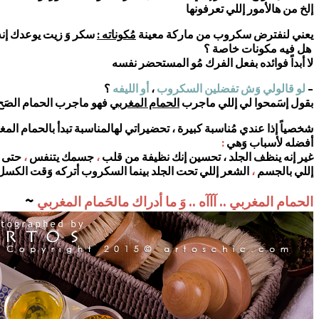
إلخ من هالأمور إللي تعرفونها
يعني لنفترض سكروب من ماركة معينة
مُكوناته :
سكر وَ زيت يوعدك إنه 
هل فيه مكونات خاصة ؟
لا أبداً فوائده بفعل الفرك مُو المستحضر نفسه
–
لو قالولي وَش تفضلين السكروب
،
أو الليفه
؟
بقول إسَمحوا لي إللي ماجرب
الحمام المغربي
فهو ماجرب الحمام الصَ
شخصياً إذا عندي مُناسبة كبيرة ، تحضيراتي لهالمناسبة تبدأ بالحمام الم
أفضله لأسباب وَهي
:
غير إنه ينظف الجلد ، تحسين إنك نظيفة من قلب
،
جسمك يتنفس
،
حتى ا
إللي بالجسم
،
الشعر إللي تحت الجلد بينما السكروب أتركه وَقت الكس
~
الحمام المغربي .. آآآه .. وَ ما أدراك مالحَمام المغربي