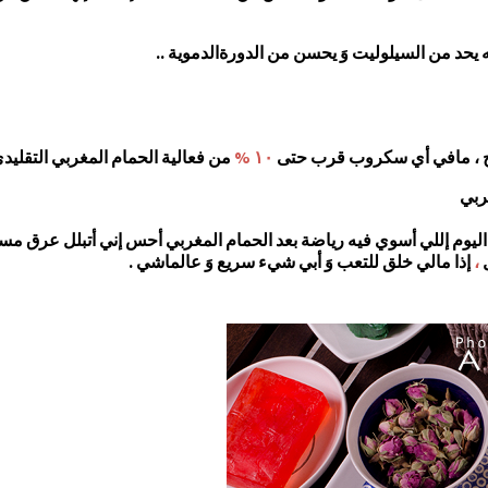
يحد من السيلوليت وَ يحسن من الدورةالدموية ..
ح ، مافي أي سكروب قرب حتى
١٠ %
من فعالية الحمام المغربي التقليد
غربي
ليوم إللي أسوي فيه رياضة بعد الحمام المغربي أحس إني أتبلل عرق م
ل
،
إذا مالي خلق للتعب وَ أبي شيء سريع وَ عالماشي .