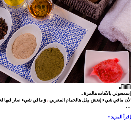
آآآآآآآآه
إسمحولي بالآهات هالمرة ..
لأن مافي شيء إنغش مِثل هالحمام المغربي
،
وَ مافي شيء صار فيها لع
…
إقرأ المزيد »