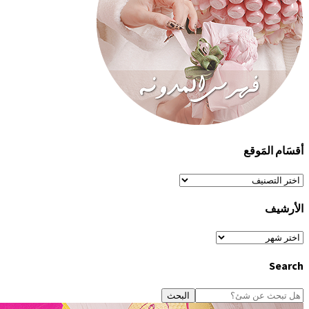
أقسَام المَوقع
أقسَام
المَوقع
الأرشيف
الأرشيف
Search