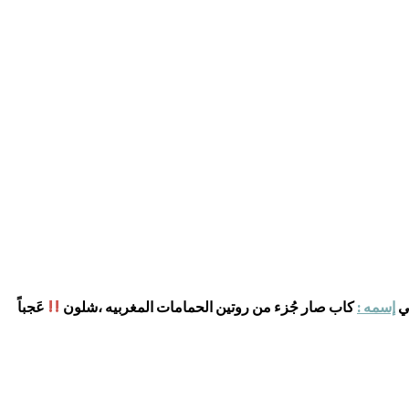
!!
لي
إسمه :
كاب صار جُزء من روتين الحمامات المغربيه ،شلون
عَجباً