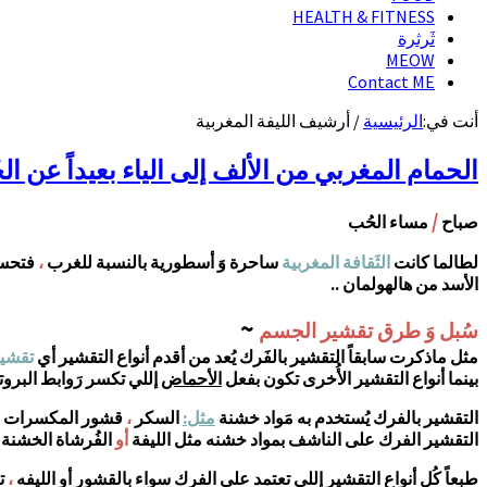
HEALTH & FITNESS
ثَرثرة
MEOW
Contact ME
أنت في:
الرئيسية
/
أرشيف الليفة المغربية
الحمام المغربي من الألف إلى الياء بعيداً عن ال
/
صباح
مساء الحُب
لطالما كانت
الثَقافة المغربية
ساحرة وَ أسطورية بالنسبة للغرب
،
فتحسون
الأسد من هالهولمان ..
~
سُبل وَ طرق تقشير الجسم
مثل ماذكرت سابقاً التقشير بالفَرك يُعد من أقدم أنواع التقشير أي
تقشير
بينما أنواع التقشير الأُخرى تكون بفعل
الأحماض
إللي تكسر رَوابط البروت
التقشير بالفرك يُستخدم به مَواد خشنة
مثل:
السكر
،
قشور المكسرات
،
التقشير الفرك على الناشف بمواد خشنه مثل الليفة
أو
الفُرشاة الخشنة
طبعاً كُل أنواع التقشير إللي تعتمد على الفرك سواء بالقشور أو الليفه
،
تس