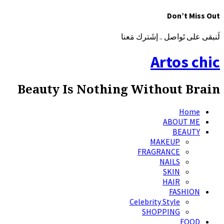
Don’t Miss Out
لَنبقى على تَواصل .. إشَترك مَعنا
Artos chic
Beauty Is Nothing Without Brain
Home
ABOUT ME
BEAUTY
MAKEUP
FRAGRANCE
NAILS
SKIN
HAIR
FASHION
Celebrity Style
SHOPPING
FOOD