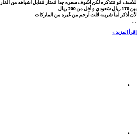
للأسف مُو مَتذكره لَكن أشَوف سعره جداً مُمتاز مُقابل أشباهه من المَا
بين 170 ريال سَعودي وَ أقل من 200 ريال
لأن أذكر لمآ شَريته قَلت آرحم من غَيره من الماركات
…
إقرأ المزيد »