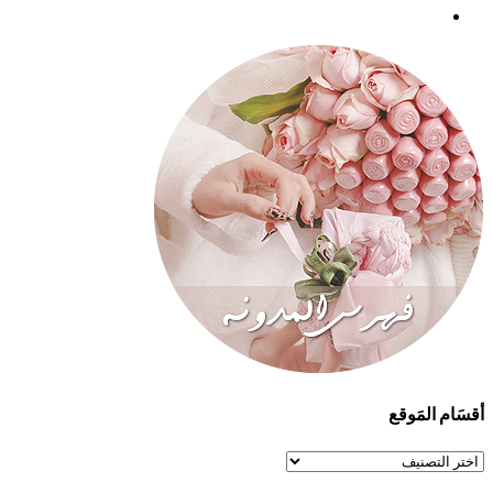
أقسَام المَوقع
أقسَام
المَوقع