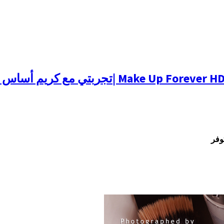
 كريم أساس ميك أب فورايفر إتش دي
وفر