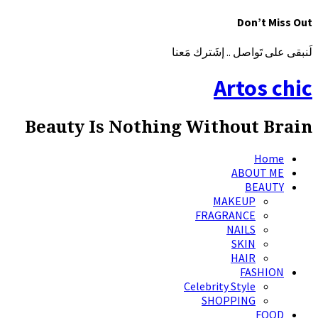
Don’t Miss Out
لَنبقى على تَواصل .. إشَترك مَعنا
Artos chic
Beauty Is Nothing Without Brain
Home
ABOUT ME
BEAUTY
MAKEUP
FRAGRANCE
NAILS
SKIN
HAIR
FASHION
Celebrity Style
SHOPPING
FOOD