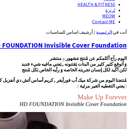
HEALTH & FITNESS
ثَرثرة
MEOW
Contact ME
أنت في:
الرئيسية
/
أرشيف اساس للمناسبات
Make Up Forever HD FOUNDATION Invisible Cover Foundation |تجربتي مع
اليوم رآح أكلمكم عن مُنتج مَشهور
وَ
منتشر
وَ أتوقع كثير كثير من البنات يَقتنونه , يَعني مافيه شيء جَديد
لكن أكَيد لكل إنسان تجربته الخاصه وَ رأيه الخاص بَكل مُنتج
مُنتجنا اليوم من شركة ميك أب فورأيفر , كريم أساس أتش دي أنفزبل ك
[
يعني التغطيه الغير مرئية
]
Make Up Forever
HD FOUNDATION Invisible Cover Foundation